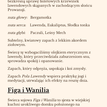
bezkresną uprawę fioletowych krzewinek
lawendowych skąpanych w zachodzącym słońcu
Prowansji.
nuta głowy
: Bergamotka
nuta serca
:
Lawenda, Eukaliptus, Słodka tonka
nuta głębi
: Paczuli, Leśny Mech
Subtelny, kwiatowy zapach z lekkim akordem
ziołowym.
Świecę tę wzbogaciliśmy olejkiem eterycznym z
lawendy, który przeciwdziała zaburzeniom snu,
sprowadza spokój i opanowanie.
Zapach, który odpręża, uspokaja i koi zmysły.
Zapach
Pola Lawendy
wspiera praktykę jogi i
medytacji, utrwalając ich efekty na resztę dnia.
Figa i Wanilia
Świeca sojowa
Figa i Wanilia
to sjesta w wiejskiej
kuchni urokliwego domku położonego na