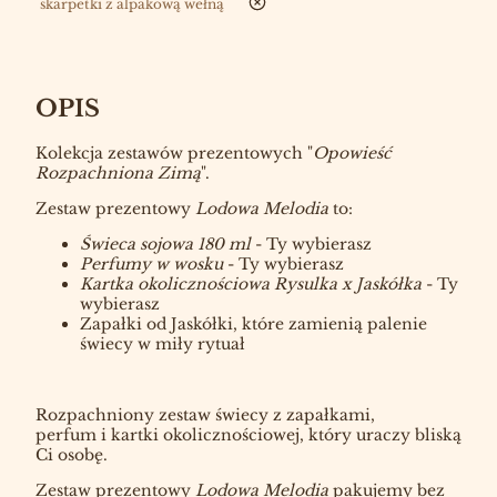
nie
skarpetki z alpakową wełną
OPIS
Kolekcja zestawów prezentowych "
Opowieść
Rozpachniona Zimą
".
Zestaw prezentowy
Lodowa Melodia
to:
Świeca sojowa 180 ml
- Ty wybierasz
Perfumy w wosku
- Ty wybierasz
Kartka okolicznościowa Rysulka x Jaskółka
- Ty
wybierasz
Zapałki od Jaskółki, które zamienią palenie
świecy w miły rytuał
Rozpachniony zestaw świecy z zapałkami,
perfum i kartki okolicznościowej, który uraczy bliską
Ci osobę.
Zestaw prezentowy
Lodowa Melodia
pakujemy bez