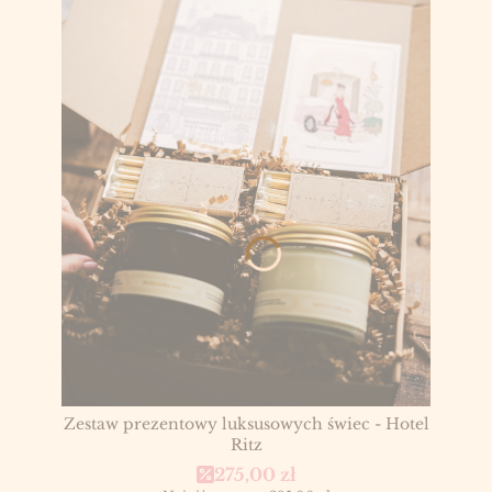
Zestaw prezentowy luksusowych świec - Hotel
Ritz
Cena promocyjna
275,00 zł