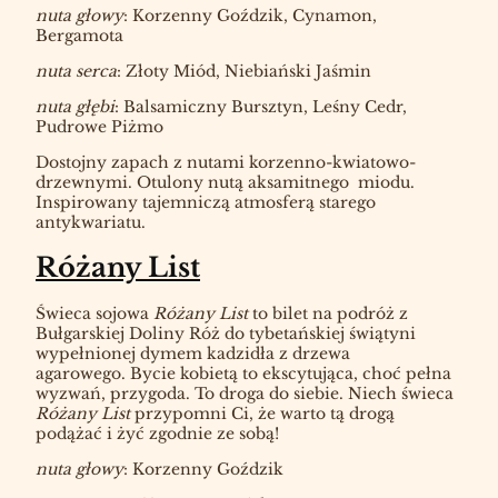
nuta głowy
: Korzenny Goździk, Cynamon,
Bergamota
nuta serca
: Złoty Miód, Niebiański Jaśmin
nuta głębi
: Balsamiczny Bursztyn, Leśny Cedr,
Pudrowe Piżmo
Dostojny zapach z nutami korzenno-kwiatowo-
drzewnymi. Otulony nutą aksamitnego miodu.
Inspirowany tajemniczą atmosferą starego
antykwariatu.
Różany List
Świeca sojowa
Różany List
to bilet na podróż z
Bułgarskiej Doliny Róż do tybetańskiej świątyni
wypełnionej dymem kadzidła z drzewa
agarowego. Bycie kobietą to ekscytująca, choć pełna
wyzwań, przygoda. To droga do siebie. Niech świeca
Różany List
przypomni Ci, że warto tą drogą
podążać i żyć zgodnie ze sobą!
nuta głowy
: Korzenny Goździk