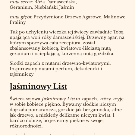
nuta serca
: Róża Damasceńska,
Geranium, Niebiański Jaśmin
nuta głębi
: Przydymione Drzewo Agarowe, Malinowe
Praliny
Tuż po uchyleniu wieczka tej świecy zawładnie Tobą
upajająca woń róży damasceńskiej. Drzewny agar, na
którym spoczywa cała receptura, został
zbalansowany kobiecą, kwiatowo-liściastą nutą
geranium i ocieplającą, korzenną nutą goździka.
Słodki zapach z nutami drzewno-kwiatowymi.
Inspirowany nutami perfum, dekadencki i
tajemniczy.
Jaśminowy List
Świeca sojowa
Jaśminowy List
to zapach, który kryje
w sobie kobiece piękno. Bywamy słodkie niczym
dojrzała pomarańcza, gorzkie jak bergamotka, silne
jak drzewo, a niekiedy delikatne niczym kwiat. I
bardzo dobrze, bo jesteśmy piękne w swojej
różnorodności.