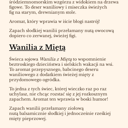
śródziemnomorskim wzgórzu z widokiem na drzewa
figowe. To deser waniliowy i miseczka świeżych
fig na starym, drewnianym stole.
Aromat, który wprawia w iście błogi nastrój!
Zapach słodkiej wanilii przełamany nutą owocową
dopiero co zerwanej, świeżej figi.
Wanilia z Miętą
Świeca sojowa
Wanilia z Miętą
to wspomnienie
beztroskiego dzieciństwa i sielskich wakacji na wsi.
To aromat przepysznego, babcinego deseru
waniliowego z dodatkiem świeżej mięty z
przydomowego ogródka.
To jedna z tych świec, której wieczko raz po raz
uchylasz, nie chcąc rozstać się z jej rozkosznym
zapachem. Aromat ten wprawia w boski humor!
Zapach wanilii przełamany ziołową
nutą balsamicznie słodkiej i jednocześnie rześkiej
mięty pieprzowej.