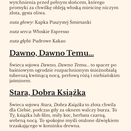
wytchnienia przed pełnym słońcem, którego
promyki za chwilkę obleją włoską mieścinę niczym
złota, gęsta oliwa.
nuta głowy
: Kapka Puszystej Śmietanki
nuta serca
: Włoskie Espresso
nuta głębi
: Pudrowe Kakao
Dawno, Dawno Temu...
Świeca sojowa
Dawno, Dawno Temu...
to spacer po
baśniowym ogrodzie rozpachnionym śnieżnobiałą
tuberozą kwitnącą nocą, perłową różą i niebiańskim
jaśminem.
Stara, Dobra Książka
Świeca sojowa
Stara, Dobra Książka
to złota chwila
dla Ciebie, podczas gdy za oknem walczy burza. To
Ty, książka lub film, miły koc, herbata czarną,
srebrną nocą. To spokojne myśli otulone dźwiękiem
trzaskającego w kominku drewna.