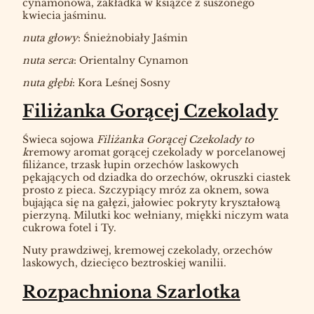
cynamonowa, zakładka w książce z suszonego
kwiecia jaśminu.
nuta głowy
: Śnieżnobiały Jaśmin
nuta serca
: Orientalny Cynamon
nuta głębi
: Kora Leśnej Sosny
Filiżanka Gorącej Czekolady
Świeca sojowa
Filiżanka Gorącej Czekolady to
k
remowy aromat gorącej czekolady w porcelanowej
filiżance, trzask łupin orzechów laskowych
pękających od dziadka do orzechów, okruszki ciastek
prosto z pieca. Szczypiący mróz za oknem, sowa
bujająca się na gałęzi, jałowiec pokryty kryształową
pierzyną. Milutki koc wełniany, miękki niczym wata
cukrowa fotel i Ty.
Nuty prawdziwej, kremowej czekolady, orzechów
laskowych, dziecięco beztroskiej wanilii.
Rozpachniona Szarlotka