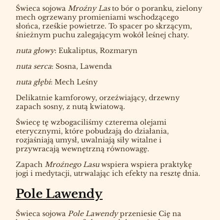
Świeca sojowa
Mroźny Las
to bór o poranku, zielony
mech ogrzewany promieniami wschodzącego
słońca, rześkie powietrze. To spacer po skrzącym,
śnieżnym puchu zalegającym wokół leśnej chaty.
nuta głowy
: Eukaliptus, Rozmaryn
nuta serca
: Sosna, Lawenda
nuta głębi
: Mech Leśny
Delikatnie kamforowy, orzeźwiający, drzewny
zapach sosny, z nutą kwiatową.
Świecę tę wzbogaciliśmy czterema olejami
eterycznymi, które pobudzają do działania,
rozjaśniają umysł, uwalniają siły witalne i
przywracają wewnętrzną równowagę.
Zapach
Mroźnego Lasu
wspiera wspiera praktykę
jogi i medytacji, utrwalając ich efekty na resztę dnia.
Pole Lawendy
Świeca sojowa
Pole Lawendy
przeniesie Cię na