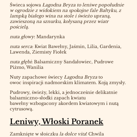
Świeca sojowa
Łagodna Bryza to leniwe popołudnie
w ogrodzie z widokiem na spokojne fale Bałtyku, z
lampką białego wina na stole i świeżo upraną,
zawieszoną na sznurku, kołysaną przez wiatr
pościelą.
nuta głowy
:
Mandarynka
nuta serca
: Kwiat Bawełny, Jaśmin, Lilia, Gardenia,
Lawenda, Ziemisty Fiołek
nuta głębi
: Balsamiczny Sandałowiec, Pudrowe
Piżmo, Wanilia
Nuty zapachowe świecy
Łagodna Bryza
to
owoc inspiracji nadmorskim klimatem. Koją zmysły.
Pudrowy, świeży, lekki, a jednocześnie delikatnie
balsamiczno-słodki zapach kwiatu
bawełny wzbogacony akordem kwiatowym i nutą
cytrusową.
Leniwy, Włoski Poranek
Zamknięte w słoiczku
la dolce vita
! Chwila