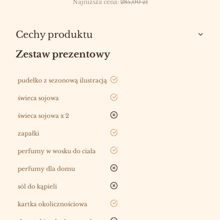
Najniższa cena:
285,00 zł
Cechy produktu
Zestaw prezentowy
tak
pudełko z sezonową ilustracją
tak
świeca sojowa
nie
świeca sojowa x 2
tak
zapałki
tak
perfumy w wosku do ciała
nie
perfumy dla domu
nie
sól do kąpieli
tak
kartka okolicznościowa