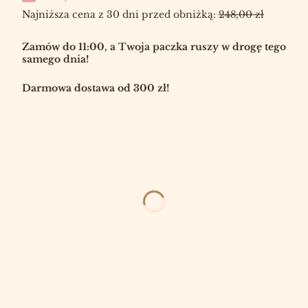
Najniższa cena z 30 dni przed obniżką:
248,00 zł
Zamów do 11:00, a Twoja paczka ruszy w drogę tego
samego dnia!
Darmowa dostawa od 300 zł!
Wybierz:
*
ROZPACHNIONA ŚWIECA 180 ML
Wybierz
*
LUKSUSOWE PERFUMY W WOSKU
Wybierz
*
KARTKA OKOLICZNOŚCIOWA RYSULKA X JASKÓŁKA
Wybierz