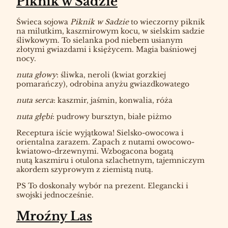
Piknik w Sadzie
Świeca sojowa
Piknik w Sadzie
to wieczorny piknik
na milutkim, kaszmirowym kocu, w sielskim sadzie
śliwkowym. To sielanka pod niebem usianym
złotymi gwiazdami i księżycem. Magia baśniowej
nocy.
nuta głowy
: śliwka, neroli (kwiat gorzkiej
pomarańczy), odrobina anyżu gwiazdkowatego
nuta serca
: kaszmir, jaśmin, konwalia, róża
nuta głębi
: pudrowy bursztyn, białe piżmo
Receptura iście wyjątkowa! Sielsko-owocowa i
orientalna zarazem. Zapach z nutami owocowo-
kwiatowo-drzewnymi. Wzbogacona bogatą
nutą kaszmiru i otulona szlachetnym, tajemniczym
akordem szyprowym z ziemistą nutą.
PS To doskonały wybór na prezent. Elegancki i
swojski jednocześnie.
Mroźny Las