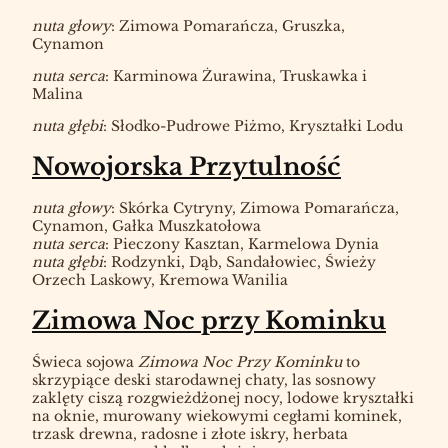
nuta głowy
: Zimowa Pomarańcza, Gruszka,
Cynamon
nuta serca
: Karminowa Żurawina, Truskawka i
Malina
nuta głębi
: Słodko-Pudrowe Piżmo, Kryształki Lodu
Nowojorska Przytulność
nuta głowy
: Skórka Cytryny, Zimowa Pomarańcza,
Cynamon, Gałka Muszkatołowa
nuta serca
: Pieczony Kasztan, Karmelowa Dynia
nuta głębi
: Rodzynki, Dąb, Sandałowiec, Świeży
Orzech Laskowy, Kremowa Wanilia
Zimowa Noc przy Kominku
Świeca sojowa
Zimowa Noc Przy Kominku
to
skrzypiące deski starodawnej chaty, las sosnowy
zaklęty ciszą rozgwieżdżonej nocy, lodowe kryształki
na oknie, murowany wiekowymi cegłami kominek,
trzask drewna, radosne i złote iskry, herbata