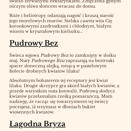
świeżo zerwanymi nektarynkami. Zmęczona gęstym
niczym oliwa słońcem wracasz do domu.
Róże i heliotropy osłaniają nagość i kraszą starość
jego morelowych murów. Sielska
casetta
wita Cię
koronkowymi zazdrostkami i chłodnym, białym
winem w kryształowym kieliszku...
Pudrowy Bez
Świeca sojowa
Pudrowy Bez
to zamknięty w słoiku
maj. Nuty
Pudrowego Bzu
zapraszają na beztroski
spacer słoneczną alejką, tonącą w pastelowym
fiolecie drobnych kwiatów lilaku!
Absolutnym bohaterem tej receptury jest kwiat
lilaku. Drugie skrzypce gra akord białych kwiatów, a
przede wszystkim nuta konwalii. Pudrową słodycz
kwiatów przełamałam rześką pomarańczą. Mam
nadzieję, że racząc się towarzystwem tej świecy
poczujesz, iż trzymasz w dłoniach bukiet
wiosennych kwiatów.
Łagodna Bryza