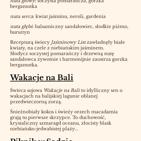
nuta głowy
: soczysta pomarańcza, gorzka
bergamotka
nuta serca
: kwiat jaśminu, neroli, gardenia
nuta głębi
: balsamiczny sandałowiec, słodkie piżmo,
bursztyn
Recepturą świecy
Jaśminowy List
zawładnęły białe
kwiaty, na czele z niebiańskim jaśminem.
Słodycz soczystej pomarańczy i drzewną nutę
sandałowca żywotnie i harmonijnie zaostrza gorzka
bergamotka.
Wakacje na Bali
Świeca sojowa
Wakacje na Bali
to idylliczny sen o
wakacjach na balijskiej lagunie oblanej
przedwieczorną zorzą.
Śnieżnobiały kokos i świeży orzech macadamia
grają tu pierwsze skrzypce. To duchowość,
krystaliczny szmaragd oceanu, złocisty blask
niebiańsko-jedwabistej plaży...