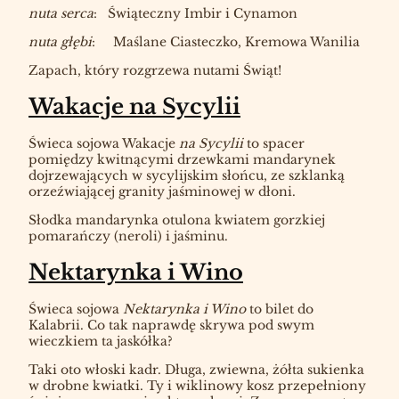
nuta serca
: Świąteczny Imbir i Cynamon
nuta głębi
: Maślane Ciasteczko, Kremowa Wanilia
Zapach, który rozgrzewa nutami Świąt!
Wakacje na Sycylii
Świeca sojowa Wakacje
na Sycylii
to spacer
pomiędzy kwitnącymi drzewkami mandarynek
dojrzewających w sycylijskim słońcu, ze szklanką
orzeźwiającej granity jaśminowej w dłoni.
Słodka mandarynka
otulona kwiatem
gorzkiej
pomarańczy (neroli) i jaśminu
.
Nektarynka i Wino
Świeca sojowa
Nektarynka i Wino
to bilet do
Kalabrii. Co tak naprawdę skrywa pod swym
wieczkiem ta jaskółka?
Taki oto włoski kadr. Długa, zwiewna, żółta sukienka
w drobne kwiatki. Ty i wiklinowy kosz przepełniony