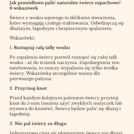
Jak prawidłowo palić naturalne świece zapachowe?
6 wskazówek
Świece z wosku sojowego to delikatne stworzenia,
które wymagają czułego traktowania. Odwdzięczą się
dłuższym, łagodnym i bezpiecznym spalaniem.
Wskazówki:
1.
Roztapiaj całą taflę wosku
Po zapaleniu świecy pozwól roztopić się całej tafli
wosku - aż do ścianek naczynia. Zapobiegniesz tzw.
tunelowaniu, to znaczy wypalaniu się tylko środka
świecy. Wskazówka szczególnie ważna dla
pierwszego palenia.
2.
Przycinaj knot
Przed każdym kolejnym paleniem świecy przytnij
knot do 5 mm (możesz użyć zwykłych nożyczek lub
trymera do knotów). Świeca będzie palić się dłużej i
łagodniej.
3.
Nie pal świecy za długo
Jednorazowo ciesz się płomieniem świecy nie dłużej