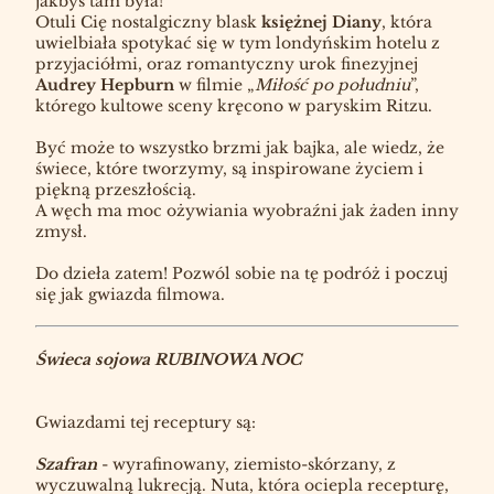
jakbyś tam była!
Otuli Cię nostalgiczny blask
księżnej Diany
, która
uwielbiała spotykać się w tym londyńskim hotelu z
przyjaciółmi, oraz romantyczny urok finezyjnej
Audrey Hepburn
w filmie „
Miłość po południu
”,
którego kultowe sceny kręcono w paryskim Ritzu.
Być może to wszystko brzmi jak bajka, ale wiedz, że
świece, które tworzymy, są inspirowane życiem i
piękną przeszłością.
A węch ma moc ożywiania wyobraźni jak żaden inny
zmysł.
Do dzieła zatem! Pozwól sobie na tę podróż i poczuj
się jak gwiazda filmowa.
Świeca sojowa RUBINOWA NOC
Gwiazdami tej receptury są:
Szafran
- wyrafinowany, ziemisto-skórzany, z
wyczuwalną lukrecją. Nuta, która ociepla recepturę,