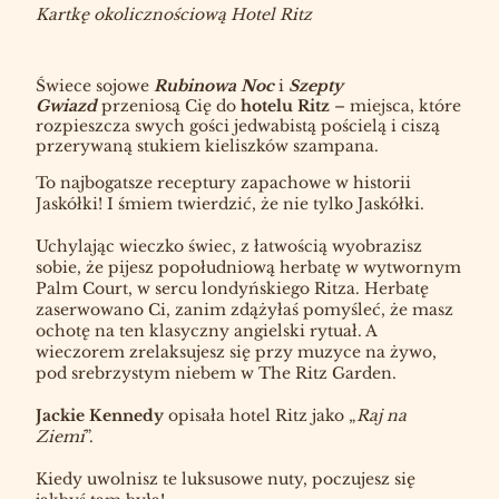
Kartkę okolicznościową Hotel Ritz
Świece sojowe
Rubinowa Noc
i
Szepty
Gwiazd
przeniosą Cię do
hotelu Ritz
– miejsca, które
rozpieszcza swych gości jedwabistą pościelą i ciszą
przerywaną stukiem kieliszków szampana.
To najbogatsze receptury zapachowe w historii
Jaskółki! I śmiem twierdzić, że nie tylko Jaskółki.
Uchylając wieczko świec, z łatwością wyobrazisz
sobie, że pijesz popołudniową herbatę w wytwornym
Palm Court, w sercu londyńskiego Ritza. Herbatę
zaserwowano Ci, zanim zdążyłaś pomyśleć, że masz
ochotę na ten klasyczny angielski rytuał. A
wieczorem zrelaksujesz się przy muzyce na żywo,
pod srebrzystym niebem w The Ritz Garden.
Jackie Kennedy
opisała hotel Ritz jako „
Raj na
Ziemi
”.
Kiedy uwolnisz te luksusowe nuty, poczujesz się