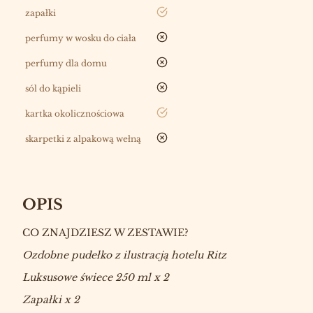
tak
zapałki
nie
perfumy w wosku do ciała
nie
perfumy dla domu
nie
sól do kąpieli
tak
kartka okolicznościowa
nie
skarpetki z alpakową wełną
OPIS
CO ZNAJDZIESZ W ZESTAWIE?
Ozdobne pudełko z ilustracją hotelu Ritz
Luksusowe świece 250 ml x 2
Zapałki x 2