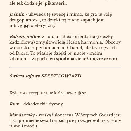
ale też dodaje jej pikanterii.
Jaśmin
- ukwieca tę świecę i mimo, że gra tu rolę
drugoplanową, to dzięki tej nucie zapach jest
intrygująco eteryczny.
Balsam jodłowy
- otula całość orientalną (troszkę
kadzidłową) zmysłowością i leśną harmonią. Obecny
w damskich perfumach od Chanel, ale też męskich
od Diora. To właśnie dzięki tej nucie - moim
zdaniem -
zapach ten spodoba się też mężczyznom
.
Świeca sojowa SZEPTY GWIAZD
Kwiatowa receptura, w której wyczujesz…
Rum
- dekadencki i dymny.
Mandarynkę
- rześką i słoneczną. W Szeptach Gwiazd jest
jak… promienie światła wpadające przez jedwabne zasłony
rumu i miodu.