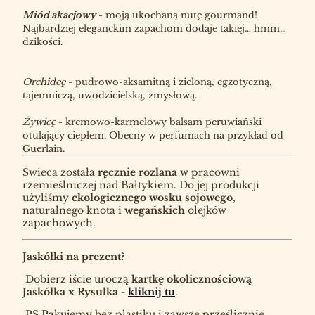
Miód akacjowy
- moją ukochaną nutę gourmand!
Najbardziej eleganckim zapachom dodaje takiej… hmm…
dzikości.
Orchideę
- pudrowo-aksamitną i zieloną, egzotyczną,
tajemniczą, uwodzicielską, zmysłową…
Żywicę
- kremowo-karmelowy balsam peruwiański
otulający ciepłem. Obecny w perfumach na przykład od
Guerlain.
Świeca została
ręcznie rozlana
w pracowni
rzemieślniczej nad Bałtykiem. Do jej produkcji
użyliśmy
ekologicznego wosku sojowego
,
naturalnego knota i
wegańskich
olejków
zapachowych.
Jaskółki na prezent?
Dobierz iście uroczą
kartkę okolicznościową
Jaskółka x Rysulka
-
kliknij tu
.
PS Pakujemy bez plastiku i zawsze prześlicznie.