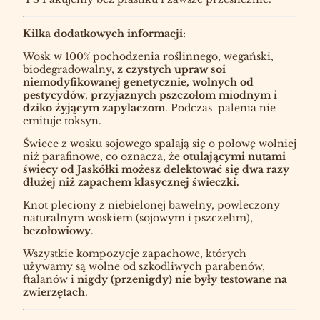
Kilka dodatkowych informacji:
Wosk w 100% pochodzenia roślinnego, wegański,
biodegradowalny,
z czystych upraw soi
niemodyfikowanej genetycznie,
wolnych od
pestycydów
,
przyjaznych pszczołom miodnym i
dziko żyjącym zapylaczom
. Podczas palenia nie
emituje toksyn.
Świece z wosku sojowego spalają się o połowę wolniej
niż parafinowe, co oznacza, że
otulającymi nutami
świecy od Jaskółki możesz delektować się dwa razy
dłużej niż zapachem klasycznej świeczki.
Knot pleciony z niebielonej bawełny, powleczony
naturalnym woskiem (sojowym i pszczelim),
bezołowiowy
.
Wszystkie kompozycje zapachowe, których
używamy są wolne od szkodliwych parabenów,
ftalanów i
nigdy (przenigdy) nie były testowane na
zwierzętach
.