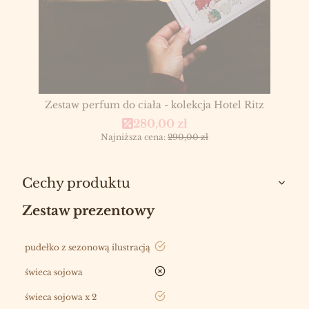
Zestaw perfum do ciała - kolekcja Hotel Ritz
Cena promocyjna
280,00 zł
Najniższa cena:
290,00 zł
Cechy produktu
Zestaw prezentowy
tak
pudełko z sezonową ilustracją
nie
świeca sojowa
tak
świeca sojowa x 2