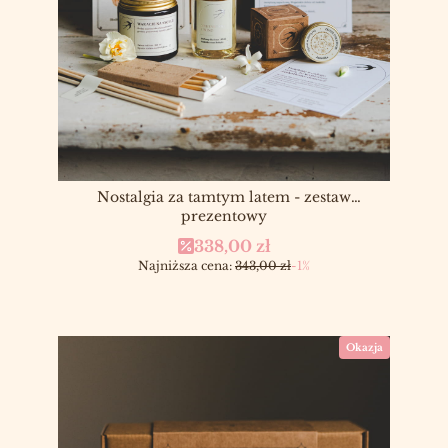
Nostalgia za tamtym latem - zestaw
prezentowy
Cena promocyjna
338,00 zł
Najniższa cena:
343,00 zł
-1%
Okazja