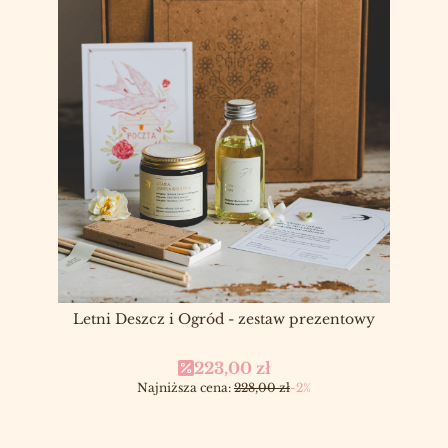
Letni Deszcz i Ogród - zestaw prezentowy
Cena promocyjna
223,00 zł
Najniższa cena:
228,00 zł
-2%