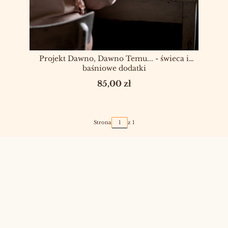
Projekt Dawno, Dawno Temu... - świeca i
baśniowe dodatki
Cena
85,00 zł
Strona
z 1