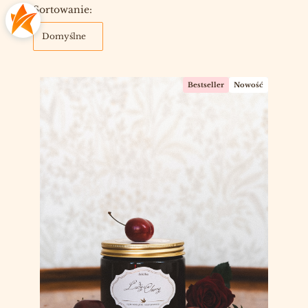
Lista produktów
Sortowanie:
Domyślne
Bestseller
Nowość