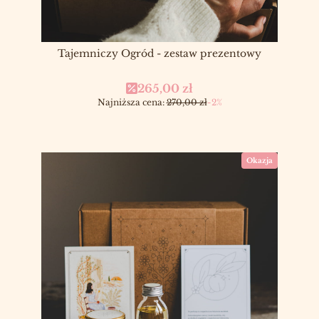
Tajemniczy Ogród - zestaw prezentowy
Cena promocyjna
265,00 zł
Najniższa cena:
270,00 zł
-2%
Okazja