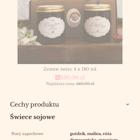
Zestaw świec 4 x 180 ml
Cena promocyjna
326,00 zł
Najniższa cena:
340,00 zł
Cechy produktu
Świece sojowe
Nuty zapachowe
goździk, malina, róża
damasceńska, geranium,