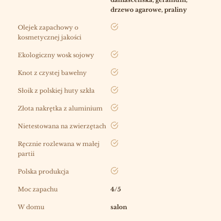
drzewo agarowe, praliny
tak
Olejek zapachowy o
kosmetycznej jakości
tak
Ekologiczny wosk sojowy
tak
Knot z czystej bawełny
tak
Słoik z polskiej huty szkła
tak
Złota nakrętka z aluminium
tak
Nietestowana na zwierzętach
tak
Ręcznie rozlewana w małej
partii
tak
Polska produkcja
Moc zapachu
4/5
W domu
salon