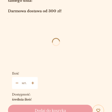
samego dnia!
Darmowa dostawa od 300 zł!
Wybierz:
*
POJEMNOŚĆ
Wybierz
ELEGANCKIE ZAPAŁKI
OPCJONALNE
Wybierz
Ilość
szt.
Dostępność:
średnia ilość
Dodaj do koszyka