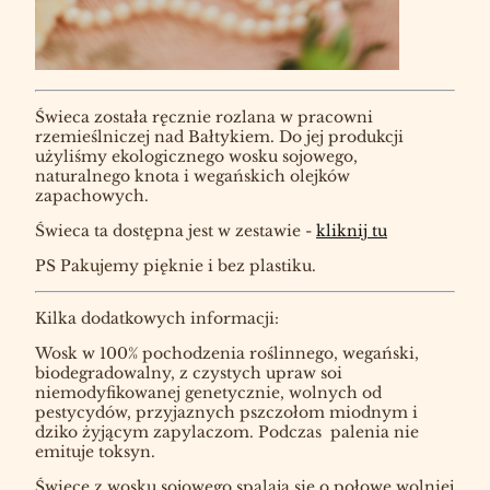
Świeca została ręcznie rozlana w pracowni
rzemieślniczej nad Bałtykiem. Do jej produkcji
użyliśmy ekologicznego wosku sojowego,
naturalnego knota i wegańskich olejków
zapachowych.
Świeca ta dostępna jest w zestawie -
kliknij tu
PS Pakujemy pięknie i bez plastiku.
Kilka dodatkowych informacji:
Wosk w 100% pochodzenia roślinnego, wegański,
biodegradowalny, z czystych upraw soi
niemodyfikowanej genetycznie, wolnych od
pestycydów, przyjaznych pszczołom miodnym i
dziko żyjącym zapylaczom. Podczas palenia nie
emituje toksyn.
Świece z wosku sojowego spalają się o połowę wolniej