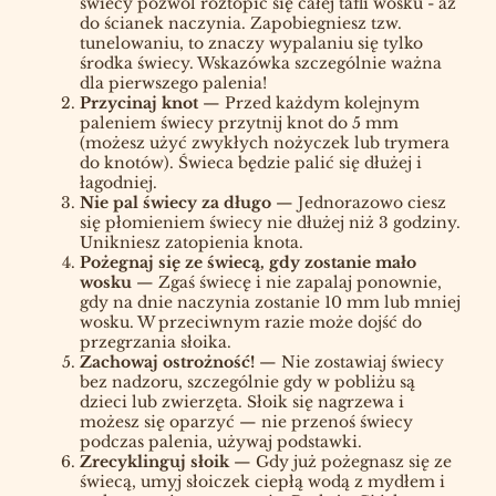
świecy pozwól roztopić się całej tafli wosku - aż
do ścianek naczynia. Zapobiegniesz tzw.
tunelowaniu, to znaczy wypalaniu się tylko
środka świecy. Wskazówka szczególnie ważna
dla pierwszego palenia!
Przycinaj knot
— Przed każdym kolejnym
paleniem świecy przytnij knot do 5 mm
(możesz użyć zwykłych nożyczek lub trymera
do knotów). Świeca będzie palić się dłużej i
łagodniej.
Nie pal świecy za długo
— Jednorazowo ciesz
się płomieniem świecy nie dłużej niż 3 godziny.
Unikniesz zatopienia knota.
Pożegnaj się ze świecą, gdy zostanie mało
wosku
— Zgaś świecę i nie zapalaj ponownie,
gdy na dnie naczynia zostanie 10 mm lub mniej
wosku. W przeciwnym razie może dojść do
przegrzania słoika.
Zachowaj ostrożność!
— Nie zostawiaj świecy
bez nadzoru, szczególnie gdy w pobliżu są
dzieci lub zwierzęta. Słoik się nagrzewa i
możesz się oparzyć — nie przenoś świecy
podczas palenia, używaj podstawki.
Zrecyklinguj słoik
— Gdy już pożegnasz się ze
świecą, umyj słoiczek ciepłą wodą z mydłem i