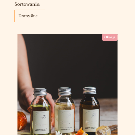
Lista produktów
Sortowanie:
Domyślne
Okazja