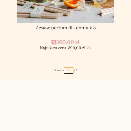
Zestaw perfum dla domu x 3
Cena promocyjna
360,00 zł
Najniższa cena:
390,00 zł
-8%
Strona
z 1