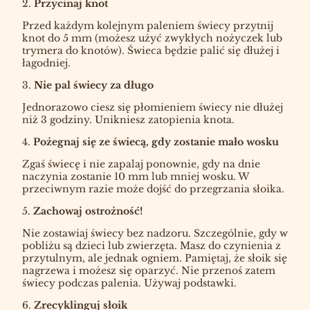
2.
Przycinaj knot
Przed każdym kolejnym paleniem świecy przytnij
knot do 5 mm (możesz użyć zwykłych nożyczek lub
trymera do knotów). Świeca będzie palić się dłużej i
łagodniej.
3.
Nie pal świecy za długo
Jednorazowo ciesz się płomieniem świecy nie dłużej
niż 3 godziny. Unikniesz zatopienia knota.
4.
Pożegnaj się ze świecą, gdy zostanie mało wosku
Zgaś świecę i nie zapalaj ponownie, gdy na dnie
naczynia zostanie 10 mm lub mniej wosku. W
przeciwnym razie może dojść do przegrzania słoika.
5.
Zachowaj ostrożność!
Nie zostawiaj świecy bez nadzoru. Szczególnie, gdy w
pobliżu są dzieci lub zwierzęta. Masz do czynienia z
przytulnym, ale jednak ogniem. Pamiętaj, że słoik się
nagrzewa i możesz się oparzyć. Nie przenoś zatem
świecy podczas palenia. Używaj podstawki.
6.
Zrecyklinguj słoik