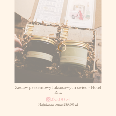
Zestaw prezentowy luksusowych świec - Hotel
Ritz
Cena promocyjna
275,00 zł
Najniższa cena:
285,00 zł