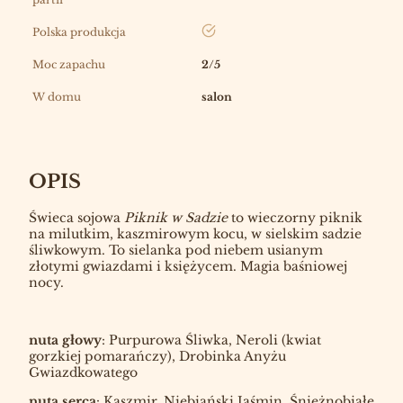
tak
Polska produkcja
Moc zapachu
2/5
W domu
salon
OPIS
Świeca sojowa
Piknik w Sadzie
to wieczorny piknik
na milutkim, kaszmirowym kocu, w sielskim sadzie
śliwkowym. To sielanka pod niebem usianym
złotymi gwiazdami i księżycem. Magia baśniowej
nocy.
nuta głowy
: Purpurowa Śliwka, Neroli (kwiat
gorzkiej pomarańczy), Drobinka Anyżu
Gwiazdkowatego
nuta serca
: Kaszmir, Niebiański Jaśmin, Śnieżnobiałe