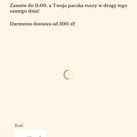
Zamów do 11:00, a Twoja paczka ruszy w drogę tego
samego dnia!
Darmowa dostawa od 300 zł!
Wybierz:
*
ROZMIAR
Wybierz
ELEGANCKIE ZAPAŁKI
OPCJONALNE
Wybierz
NA PREZENT (ACH!)
OPCJONALNE
Wybierz
Ilość