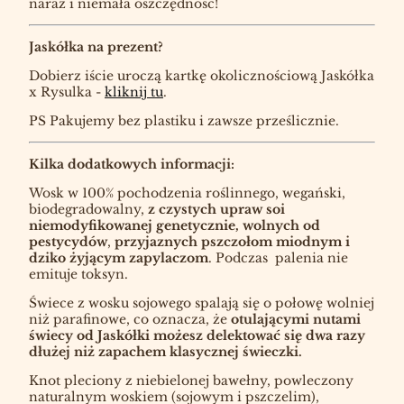
naraz i niemała oszczędność!
Jaskółka na prezent?
Dobierz iście uroczą kartkę okolicznościową Jaskółka
x Rysulka -
kliknij tu
.
PS Pakujemy bez plastiku i zawsze prześlicznie.
Kilka dodatkowych informacji:
Wosk w 100% pochodzenia roślinnego, wegański,
biodegradowalny,
z czystych upraw soi
niemodyfikowanej genetycznie,
wolnych od
pestycydów
,
przyjaznych pszczołom miodnym i
dziko żyjącym zapylaczom
. Podczas palenia nie
emituje toksyn.
Świece z wosku sojowego spalają się o połowę wolniej
niż parafinowe, co oznacza, że
otulającymi nutami
świecy od Jaskółki możesz delektować się dwa razy
dłużej niż zapachem klasycznej świeczki.
Knot pleciony z niebielonej bawełny, powleczony
naturalnym woskiem (sojowym i pszczelim),