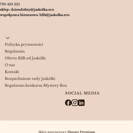
790 433 325
sklep: dziendobry@jaskolka.eco
współpraca biznesowa: b2b@jaskolka.eco
Linki w stopce
Polityka prywatności
Regulamin
Oferta B2B od Jaskółki
O nas
Kontakt
Rozpachnione rady Jaskółki
Regulamin konkursu Mystery Box
SOCIAL MEDIA
Sklep internetowy
Shoper Premium