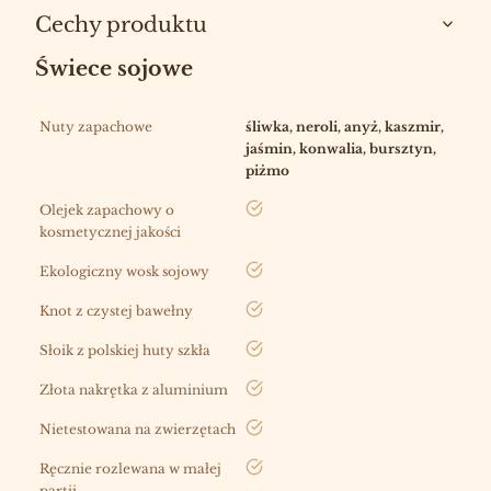
Cechy produktu
Świece sojowe
Nuty zapachowe
śliwka, neroli, anyż, kaszmir,
jaśmin, konwalia, bursztyn,
piżmo
tak
Olejek zapachowy o
kosmetycznej jakości
tak
Ekologiczny wosk sojowy
tak
Knot z czystej bawełny
tak
Słoik z polskiej huty szkła
tak
Złota nakrętka z aluminium
tak
Nietestowana na zwierzętach
tak
Ręcznie rozlewana w małej
partii