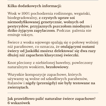
Kilka dodatkowych informacji:
Wosk w 100% pochodzenia roślinnego, wegański,
biodegradowalny,
z czystych upraw soi
niemodyfikowanej genetycznie,
wolnych od
pestycydów
,
przyjaznych pszczołom miodnym i
dziko żyjącym zapylaczom
. Podczas palenia nie
emituje toksyn.
Świece z wosku sojowego spalają się o połowę wolniej
niż parafinowe, co oznacza, że
otulającymi nutami
świecy od Jaskółki możesz delektować się dwa razy
dłużej niż zapachem klasycznej świeczki.
Knot pleciony z niebielonej bawełny, powleczony
naturalnym woskiem,
bezołowiowy
.
Wszystkie kompozycje zapachowe, których
używamy są wolne od szkodliwych parabenów,
ftalanów i
nigdy (przenigdy) nie były testowane na
zwierzętach
.
Jak prawidłowo palić naturalne świece zapachowe?
6 wskazówek