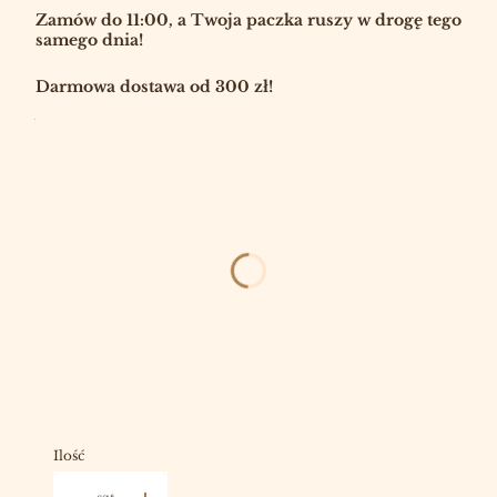
Zamów do 11:00, a Twoja paczka ruszy w drogę tego
samego dnia!
Darmowa dostawa od 300 zł!
Wybierz:
*
ROZMIAR
Wybierz
ELEGANCKIE ZAPAŁKI
OPCJONALNE
Wybierz
NA PREZENT (ACH!)
OPCJONALNE
Wybierz
Ilość