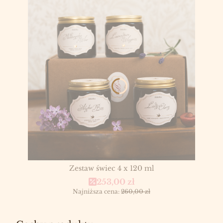
Zestaw świec 4 x 120 ml
Cena promocyjna
253,00 zł
Najniższa cena:
260,00 zł