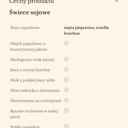
Cechy produktu
Świece sojowe
Nuty zapachowe
mięta pieprzowa, wanilia
bourbon
tak
Olejek zapachowy o
kosmetycznej jakości
tak
Ekologiczny wosk sojowy
tak
Knot z czystej bawełny
tak
Słoik z polskiej huty szkła
tak
Złota nakrętka z aluminium
tak
Nietestowana na zwierzętach
tak
Ręcznie rozlewana w małej
partii
tak
Polska produkcja