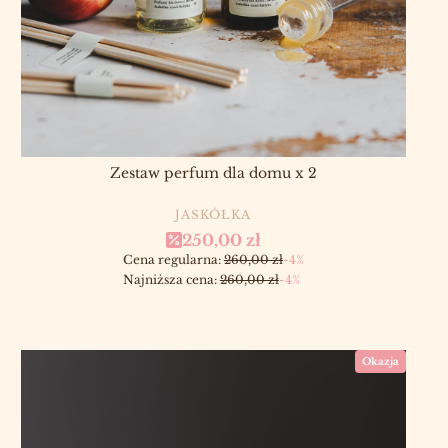
Zestaw perfum dla domu x 2
PRODUCENT
JASKÓŁKA
Cena promocyjna
250,00 zł
Cena regularna:
260,00 zł
-4%
Najniższa cena:
260,00 zł
-4%
Okazja