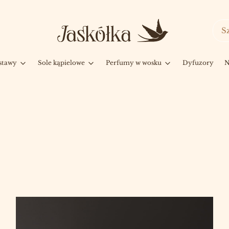
stawy
Sole kąpielowe
Perfumy w wosku
Dyfuzory
N