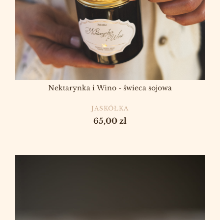
Nektarynka i Wino - świeca sojowa
PRODUCENT
JASKÓŁKA
Cena
65,00 zł