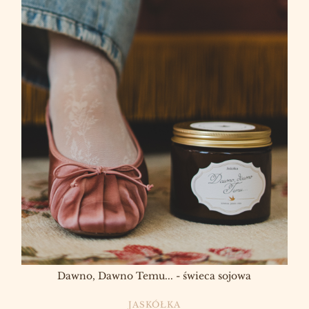
Dawno, Dawno Temu... - świeca sojowa
PRODUCENT
JASKÓŁKA