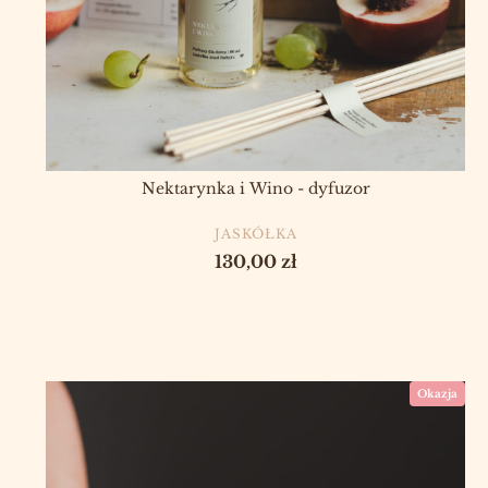
Nektarynka i Wino - dyfuzor
PRODUCENT
JASKÓŁKA
Cena
130,00 zł
Okazja