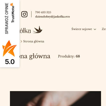
SPRAWDŹ OPINIE
790 433 325
dziendobry@jaskolka.eco
Świece sojowe
Ze
Jaskółka
Strona główna
Strona główna
Produkty:
68
5.0
Lista produktów