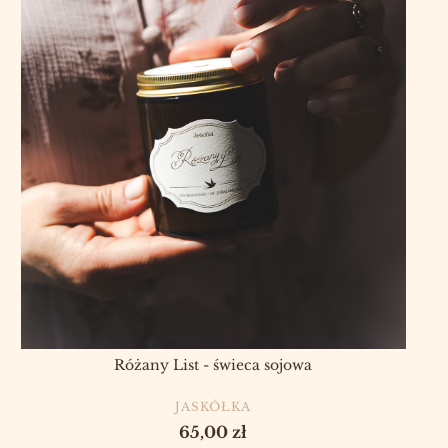
Różany List - świeca sojowa
PRODUCENT
JASKÓŁKA
Cena
65,00 zł