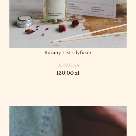
Różany List - dyfuzor
PRODUCENT
JASKÓŁKA
Cena
130,00 zł