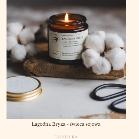
Łagodna Bryza - świeca sojowa
PRODUCENT
JASKÓŁKA