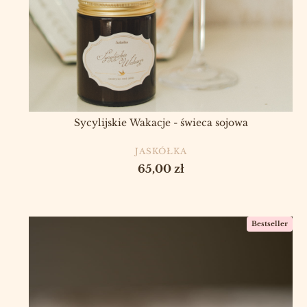
Sycylijskie Wakacje - świeca sojowa
PRODUCENT
JASKÓŁKA
Cena
65,00 zł
Bestseller