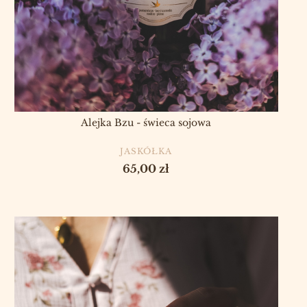
Alejka Bzu - świeca sojowa
PRODUCENT
JASKÓŁKA
Cena
65,00 zł