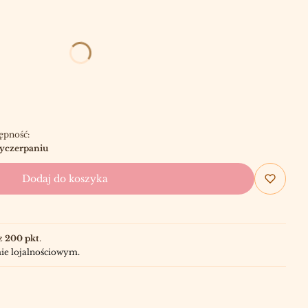
CJONALNE
ępność:
yczerpaniu
Dodaj do koszyka
z
200 pkt
.
ie lojalnościowym.