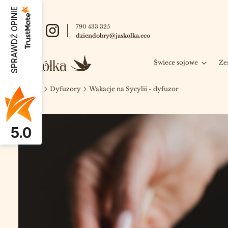
SPRAWDŹ OPINIE
790 433 325
dziendobry@jaskolka.eco
Świece sojowe
Ze
Jaskółka
Dyfuzory
Wakacje na Sycylii - dyfuzor
5.0