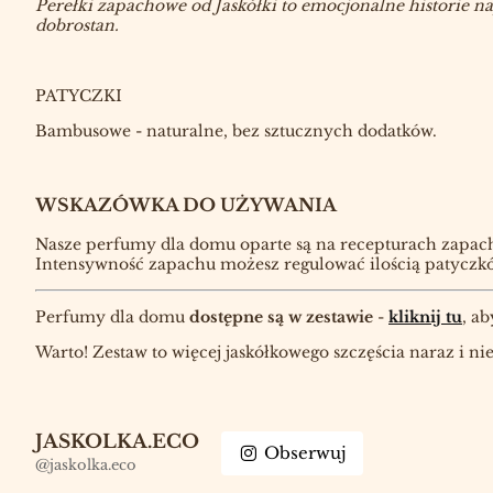
Perełki zapachowe od Jaskółki to emocjonalne historie nap
dobrostan.
PATYCZKI
Bambusowe - naturalne, bez sztucznych dodatków.
WSKAZÓWKA DO UŻYWANIA
Nasze perfumy dla domu oparte są na recepturach zapacho
Intensywność zapachu możesz regulować ilością patyczków
Perfumy dla domu
dostępne są w zestawie
-
kliknij tu
, a
Warto! Zestaw to więcej jaskółkowego szczęścia naraz i n
JASKOLKA.ECO
Obserwuj
@jaskolka.eco