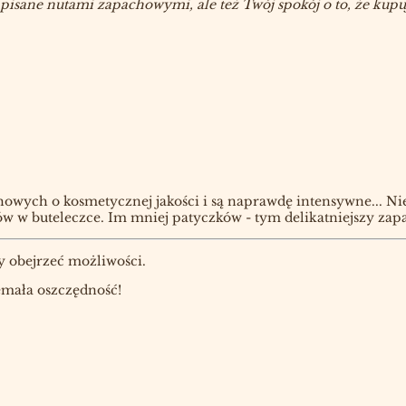
isane nutami zapachowymi, ale też Twój spokój o to, że kupuje
wych o kosmetycznej jakości i są naprawdę intensywne... Nie 
 w buteleczce. Im mniej patyczków - tym delikatniejszy zapa
by obejrzeć możliwości.
iemała oszczędność!