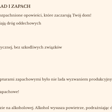
AD I ZAPACH
rozpachnione opowieści, które zaczarują Twój dom!
niają dróg oddechowych
tycznej, bez szkodliwych związków
epturami zapachowymi było nie lada wyzwaniem produkcyjnym -
zapachowe!
zie na alkoholowej. Alkohol wysusza powietrze, podrażniając dr