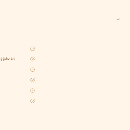
tak
 jakości
tak
tak
tak
tak
tak