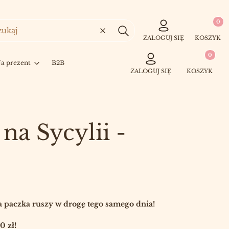
Produkty
Wyczyść
Szukaj
ZALOGUJ SIĘ
KOSZYK
Produkty w 
a prezent
B2B
ZALOGUJ SIĘ
KOSZYK
na Sycylii -
 paczka ruszy w drogę tego samego dnia!
 zł!