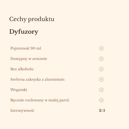
Cechy produktu
Dyfuzory
Pojemność 90 ml
tak
Dostępny w zestawie
tak
Bez alkoholu
tak
Srebrna zakrętka z aluminium
tak
Wegański
tak
Ręcznie rozlewany w małej partii
tak
Intensywność
2/5