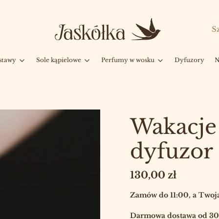
stawy
Sole kąpielowe
Perfumy w wosku
Dyfuzory
N
Wakacje 
dyfuzor
Cena
130,00 zł
Zamów do 11:00, a Twoja
Darmowa dostawa od 300