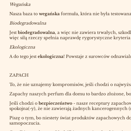
Wegańska
Nasza baza to
wegańska
formuła, która nie była testowan
Biodegradowalna
Jest
biodegradowalna
, a więc nie zawiera trwałych, szko
więc siłą rzeczy spełnia naprawdę rygorystyczne kryteria
Ekologiczna
A do tego jest
ekologiczna
! Powstaje z surowców odnawial
ZAPACH
To, że nie uznajemy kompromisów, jeśli chodzi o najwyższą
Zapachy naszych perfum dla domu to bardzo złożone, bog
Jeśli chodzi o
bezpieczeństwo
- nasze receptury zapacho
spokojna(-y), że nie zawierają żadnych kancerogennych 
Piszę o tym, bo niestety świat produktów zapachowych d
samopoczucia.