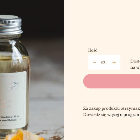
Wybierz:
DODATKOWE PATYCZKI
OP
Wybierz
Ilość
Dost
szt.
na w
Za zakup produktu otrzymas
Dowiedz się
więcej o program