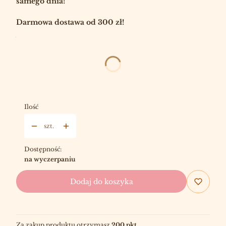
samego dnia!
Darmowa dostawa od 300 zł!
Wybierz:
DODATKOWE PATYCZKI
OPCJONALNE
Wybierz
Ilość
szt.
Dostępność:
na wyczerpaniu
Dodaj do koszyka
Za zakup produktu otrzymasz
200 pkt
.