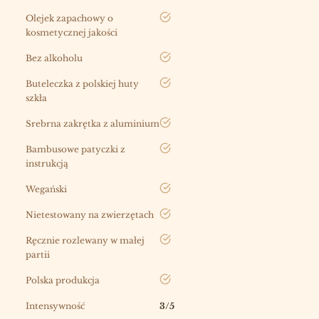
tak
Olejek zapachowy o
kosmetycznej jakości
tak
Bez alkoholu
tak
Buteleczka z polskiej huty
szkła
tak
Srebrna zakrętka z aluminium
tak
Bambusowe patyczki z
instrukcją
tak
Wegański
tak
Nietestowany na zwierzętach
tak
Ręcznie rozlewany w małej
partii
tak
Polska produkcja
Intensywność
3/5