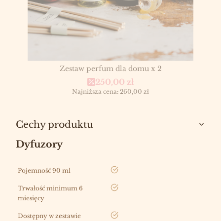
Zestaw perfum dla domu x 2
Cena promocyjna
250,00 zł
Najniższa cena:
260,00 zł
Cechy produktu
Dyfuzory
tak
Pojemność 90 ml
tak
Trwałość minimum 6
miesięcy
tak
Dostępny w zestawie