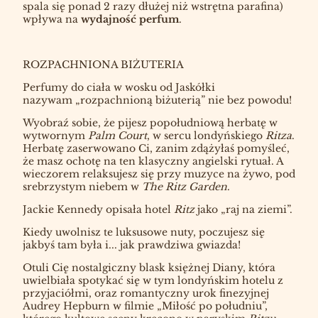
spala się ponad 2 razy dłużej niż wstrętna parafina)
wpływa na
wydajność perfum
.
ROZPACHNIONA BIŻUTERIA
Perfumy do ciała w wosku od Jaskółki
nazywam „rozpachnioną biżuterią” nie bez powodu!
Wyobraź sobie, że pijesz popołudniową herbatę w
wytwornym
Palm Court
, w sercu londyńskiego
Ritza
.
Herbatę zaserwowano Ci, zanim zdążyłaś pomyśleć,
że masz ochotę na ten klasyczny angielski rytuał. A
wieczorem relaksujesz się przy muzyce na żywo, pod
srebrzystym niebem w
The Ritz Garden
.
Jackie Kennedy opisała hotel
Ritz
jako „raj na ziemi”.
Kiedy uwolnisz te luksusowe nuty, poczujesz się
jakbyś tam była i... jak prawdziwa gwiazda!
Otuli Cię nostalgiczny blask księżnej Diany, która
uwielbiała spotykać się w tym londyńskim hotelu z
przyjaciółmi, oraz romantyczny urok finezyjnej
Audrey Hepburn w filmie „Miłość po południu”,