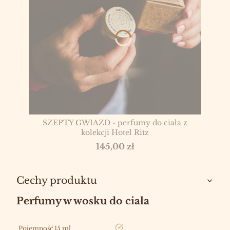
SZEPTY GWIAZD - perfumy do ciała z
kolekcji Hotel Ritz
Cena
145,00 zł
Cechy produktu
Perfumy w wosku do ciała
tak
Pojemność 15 ml