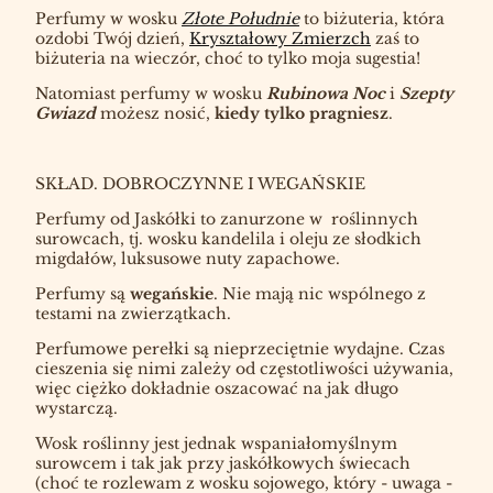
Perfumy w wosku
Złote Południe
to biżuteria, która
ozdobi Twój dzień,
Kryształowy Zmierzch
zaś to
biżuteria na wieczór, choć to tylko moja sugestia!
Natomiast perfumy w wosku
Rubinowa Noc
i
Szepty
Gwiazd
możesz nosić,
kiedy tylko pragniesz
.
SKŁAD. DOBROCZYNNE I WEGAŃSKIE
Perfumy od Jaskółki to zanurzone w
roślinnych
surowcach, tj. wosku kandelila i oleju ze słodkich
migdałów, luksusowe nuty zapachowe.
Perfumy są
wegańskie
. Nie mają nic wspólnego z
testami na zwierzątkach.
Perfumowe perełki są nieprzeciętnie wydajne. Czas
cieszenia się nimi zależy od częstotliwości używania,
więc ciężko dokładnie oszacować na jak długo
wystarczą.
Wosk roślinny jest jednak wspaniałomyślnym
surowcem i tak jak przy jaskółkowych świecach
(choć te rozlewam z wosku sojowego, który - uwaga -