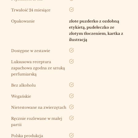
tak
Trwałość 24 miesiące
Opakowanie
złote puzderko z ozdobną
etykietą, pudełeczko ze
złotym tłoczeniem, kartka z
ilustracją
tak
Dostępne w zestawie
tak
Luksusowa receptura
zapachowa zgodna ze sztuką
perfumiarską
tak
Bez alkoholu
tak
Wegańskie
tak
Nietestowane na zwierzętach
tak
Ręcznie rozlewane w małej
partii
tak
Polska produkcja