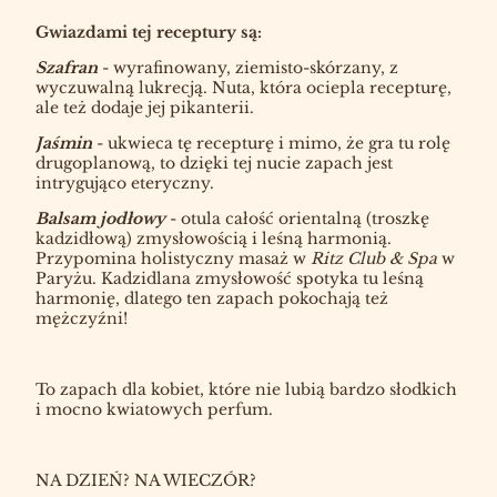
Gwiazdami tej receptury są:
Szafran
- wyrafinowany, ziemisto-skórzany, z
wyczuwalną lukrecją. Nuta, która ociepla recepturę,
ale też dodaje jej pikanterii.
Jaśmin
- ukwieca tę recepturę i mimo, że gra tu rolę
drugoplanową, to dzięki tej nucie zapach jest
intrygująco eteryczny.
Balsam jodłowy
- otula całość orientalną (troszkę
kadzidłową) zmysłowością i leśną harmonią.
Przypomina holistyczny masaż w
Ritz Club & Spa
w
Paryżu. Kadzidlana zmysłowość spotyka tu leśną
harmonię, dlatego ten zapach pokochają też
mężczyźni!
To zapach dla kobiet, które nie lubią bardzo słodkich
i mocno kwiatowych perfum.
NA DZIEŃ? NA WIECZÓR?