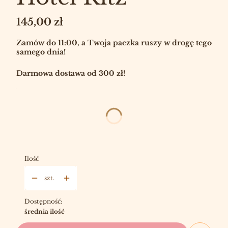
Cena
145,00 zł
Zamów do 11:00, a Twoja paczka ruszy w drogę tego
samego dnia!
Darmowa dostawa od 300 zł!
Wybierz:
W ZESTAWIE TANIEJ!
OPCJONALNE
Wybierz
Ilość
szt.
Dostępność:
średnia ilość