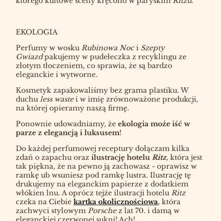
którego kultowe sceny kręcono w paryskim
Ritzu
.
EKOLOGIA
Perfumy w wosku
Rubinowa Noc
i
Szepty
Gwiazd
pakujemy w pudełeczka z recyklingu ze
złotym tłoczeniem, co sprawia, że są bardzo
eleganckie i wytworne.
Kosmetyk zapakowaliśmy bez grama plastiku. W
duchu
less waste
i w imię zrównoważone produkcji,
na której opieramy naszą firmę.
Ponownie udowadniamy, że
ekologia może iść w
parze z elegancją i luksusem
!
Do każdej perfumowej receptury dołączam kilka
zdań o zapachu oraz
ilustrację hotelu
Ritz
, która jest
tak piękna, że na pewno ją zachowasz - oprawisz w
ramkę ub wsuniesz pod ramkę lustra. Ilustrację tę
drukujemy na eleganckim papierze z dodatkiem
włókien lnu. A oprócz tejże ilustracji hotelu
Ritz
czeka na Ciebie
kartka okolicznościowa
, która
zachwyci stylowym
Porsche
z lat 70. i damą w
eleganckiej czerwonej sukni! Ach!