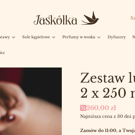
stawy
Sole kąpielowe
Perfumy w wosku
Dyfuzory
N
itz
Zestaw 
2 x 250 
260,00 zł
Najniższa cena z 30 dni 
Zamów do 11:00, a Twoja