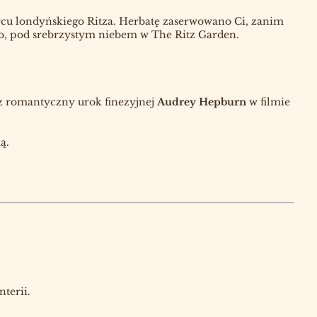
rcu londyńskiego Ritza. Herbatę zaserwowano Ci, zanim
wo, pod srebrzystym niebem w The Ritz Garden.
az romantyczny urok finezyjnej
Audrey Hepburn
w filmie
ą.
nterii.