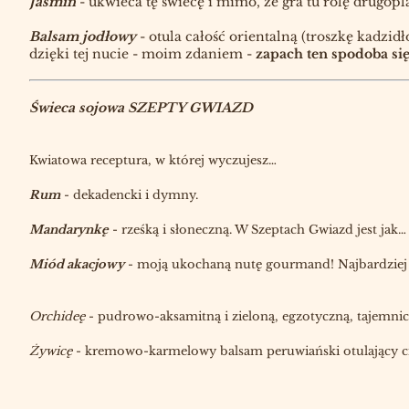
Jaśmin
- ukwieca tę świecę i mimo, że gra tu rolę drugopla
Balsam jodłowy
- otula całość orientalną (troszkę kadz
dzięki tej nucie - moim zdaniem -
zapach ten spodoba si
Świeca sojowa SZEPTY GWIAZD
Kwiatowa receptura, w której wyczujesz…
Rum
- dekadencki i dymny.
Mandarynkę
- rześką i słoneczną. W Szeptach Gwiazd jest ja
Miód akacjowy
- moją ukochaną nutę gourmand! Najbardziej
Orchideę
- pudrowo-aksamitną i zieloną, egzotyczną, tajemni
Żywicę
- kremowo-karmelowy balsam peruwiański otulający c