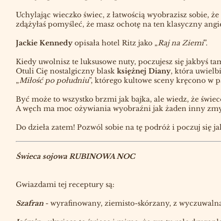
Uchylając wieczko świec, z łatwością wyobrazisz sobie,
zdążyłaś pomyśleć, że masz ochotę na ten klasyczny angi
Jackie Kennedy
opisała hotel Ritz jako „
Raj na Ziemi
”.
Kiedy uwolnisz te luksusowe nuty, poczujesz się jakbyś ta
Otuli Cię nostalgiczny blask
księżnej Diany
, która uwiel
„
Miłość po południu
”, którego kultowe sceny kręcono w p
Być może to wszystko brzmi jak bajka, ale wiedz, że świe
A węch ma moc ożywiania wyobraźni jak żaden inny zmy
Do dzieła zatem! Pozwól sobie na tę podróż i poczuj się j
Świeca sojowa RUBINOWA NOC
Gwiazdami tej receptury są:
Szafran
- wyrafinowany, ziemisto-skórzany, z wyczuwalną lu