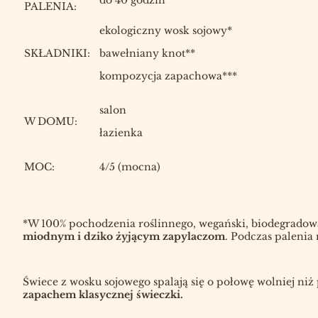
do 40 godzin
PALENIA:
ekologiczny wosk sojowy*
SKŁADNIKI:
bawełniany knot**
kompozycja zapachowa***
salon
W DOMU:
łazienka
MOC:
4/5 (mocna)
*W 100% pochodzenia roślinnego, wegański, biodegradow
miodnym i dziko żyjącym zapylaczom
. Podczas palenia 
Świece z wosku sojowego spalają się o połowę wolniej niż
zapachem klasycznej świeczki.