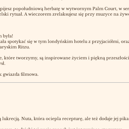
 że pijesz popołudniową herbatę w wytwornym Palm Court, w se
elski rytuał. A wieczorem zrelaksujesz się przy muzyce na ży
m była!
biała spotykać się w tym londyńskim hotelu z przyjaciółmi, or
aryskim Ritzu.
ce, które tworzymy, są inspirowane życiem i piękną przeszłości
sł.
ak gwiazda filmowa.
krecją. Nuta, która ociepla recepturę, ale też dodaje jej pika