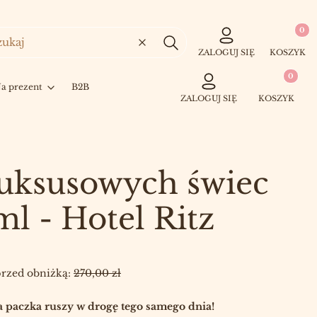
Produkty
Wyczyść
Szukaj
ZALOGUJ SIĘ
KOSZYK
Produkty w 
a prezent
B2B
ZALOGUJ SIĘ
KOSZYK
luksusowych świec
ml - Hotel Ritz
przed obniżką:
270,00 zł
 paczka ruszy w drogę tego samego dnia!