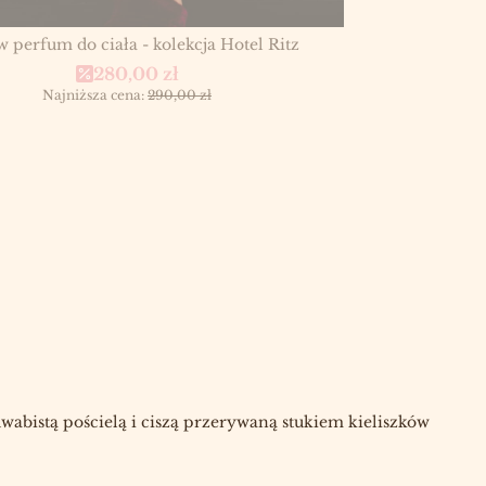
w perfum do ciała - kolekcja Hotel Ritz
Cena promocyjna
280,00 zł
Najniższa cena:
290,00 zł
dwabistą pościelą i ciszą przerywaną stukiem kieliszków