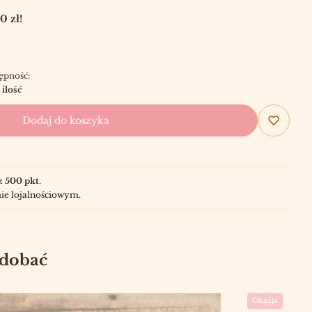
 zł!
ępność:
 ilość
Dodaj do koszyka
z
500 pkt
.
ie lojalnościowym.
odobać
Okazja