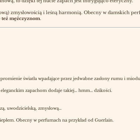
nową, to dzięki tej nucie zapach jest intrygująco eteryczny.
idłową) zmysłowością i leśną harmonią. Obecny w damskich per
ę też mężczyznom
.
k… promienie światła wpadające przez jedwabne zasłony rumu i miodu
 eleganckim zapachom dodaje takiej… hmm… dzikości.
czą, uwodzicielską, zmysłową…
iepłem. Obecny w perfumach na przykład od Guerlain.