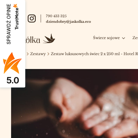
SPRAWDŹ OPINIE
790 433 325
dziendobry@jaskolka.eco
Świece sojowe
Ze
Jaskółka
Zestawy
Zestaw luksusowych świec 2 x 250 ml - Hotel R
5.0