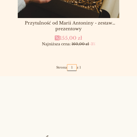
Przytulność od Marii Antoniny - zestaw
prezentowy
Cena promocyjna
155,00 zł
Najniższa cena:
160,00 zł
-3%
Strona
z 1