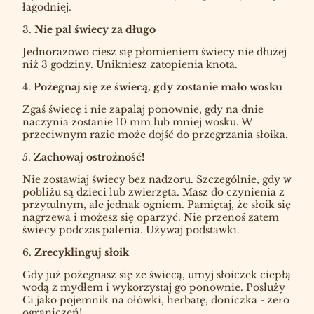
łagodniej.
3.
Nie pal świecy za długo
Jednorazowo ciesz się płomieniem świecy nie dłużej
niż 3 godziny. Unikniesz zatopienia knota.
4.
Pożegnaj się ze świecą, gdy zostanie mało wosku
Zgaś świecę i nie zapalaj ponownie, gdy na dnie
naczynia zostanie 10 mm lub mniej wosku. W
przeciwnym razie może dojść do przegrzania słoika.
5.
Zachowaj ostrożność!
Nie zostawiaj świecy bez nadzoru. Szczególnie, gdy w
pobliżu są dzieci lub zwierzęta. Masz do czynienia z
przytulnym, ale jednak ogniem. Pamiętaj, że słoik się
nagrzewa i możesz się oparzyć. Nie przenoś zatem
świecy podczas palenia. Używaj podstawki.
6.
Zrecyklinguj słoik
Gdy już pożegnasz się ze świecą, umyj słoiczek ciepłą
wodą z mydłem i wykorzystaj go ponownie. Posłuży
Ci jako pojemnik na ołówki, herbatę, doniczka - zero
ograniczeń!