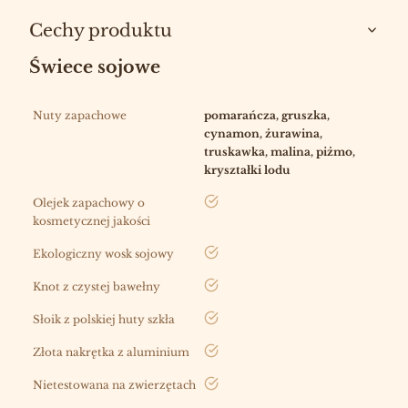
Cechy produktu
Świece sojowe
Nuty zapachowe
pomarańcza, gruszka,
cynamon, żurawina,
truskawka, malina, piżmo,
kryształki lodu
tak
Olejek zapachowy o
kosmetycznej jakości
tak
Ekologiczny wosk sojowy
tak
Knot z czystej bawełny
tak
Słoik z polskiej huty szkła
tak
Złota nakrętka z aluminium
tak
Nietestowana na zwierzętach