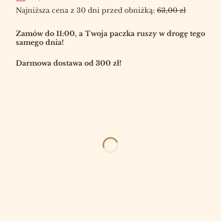
Najniższa cena z 30 dni przed obniżką:
63,00 zł
Zamów do 11:00, a Twoja paczka ruszy w drogę tego
samego dnia!
Darmowa dostawa od 300 zł!
Wybierz:
*
ROZMIAR
Wybierz
PRZEUROCZE ZAPAŁKI
OPCJONALNE
Wybierz
NA PREZENT (ACH!)
OPCJONALNE
Wybierz