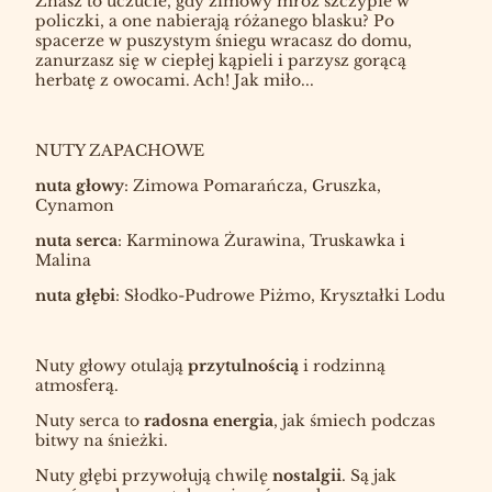
Znasz to uczucie, gdy zimowy mróz szczypie w
policzki, a one nabierają różanego blasku? Po
spacerze w puszystym śniegu wracasz do domu,
zanurzasz się w ciepłej kąpieli i parzysz gorącą
herbatę z owocami. Ach! Jak miło...
NUTY ZAPACHOWE
nuta głowy
: Zimowa Pomarańcza, Gruszka,
Cynamon
nuta serca
: Karminowa Żurawina, Truskawka i
Malina
nuta głębi
: Słodko-Pudrowe Piżmo, Kryształki Lodu
Nuty głowy otulają
przytulnością
i rodzinną
atmosferą.
Nuty serca to
radosna energia
, jak śmiech podczas
bitwy na śnieżki.
Nuty głębi przywołują chwilę
nostalgii
. Są jak