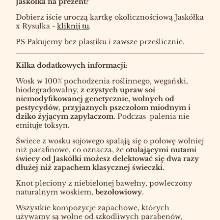
Jaskółka na prezent?
Dobierz iście uroczą kartkę okolicznościową Jaskółka
x Rysulka -
kliknij tu
.
PS Pakujemy bez plastiku i zawsze prześlicznie.
Kilka dodatkowych informacji:
Wosk w 100% pochodzenia roślinnego, wegański,
biodegradowalny,
z czystych upraw soi
niemodyfikowanej genetycznie,
wolnych od
pestycydów
,
przyjaznych pszczołom miodnym i
dziko żyjącym zapylaczom
. Podczas palenia nie
emituje toksyn.
Świece z wosku sojowego spalają się o połowę wolniej
niż parafinowe, co oznacza, że
otulającymi nutami
świecy od Jaskółki możesz delektować się dwa razy
dłużej niż zapachem klasycznej świeczki.
Knot pleciony z niebielonej bawełny, powleczony
naturalnym woskiem,
bezołowiowy
.
Wszystkie kompozycje zapachowe, których
używamy są wolne od szkodliwych parabenów,