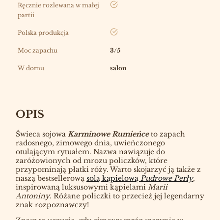
tak
Ręcznie rozlewana w małej
partii
tak
Polska produkcja
Moc zapachu
3/5
W domu
salon
OPIS
Świeca sojowa
Karminowe Rumieńce
to zapach
radosnego, zimowego dnia, uwieńczonego
otulającym rytuałem. Nazwa nawiązuje do
zaróżowionych od mrozu policzków, które
przypominają płatki róży. Warto skojarzyć ją także z
naszą bestsellerową
solą kąpielową
Pudrowe Perły
,
inspirowaną luksusowymi kąpielami
Marii
Antoniny
. Różane policzki to przecież jej legendarny
znak rozpoznawczy!