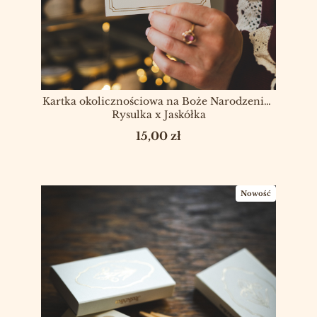
Kartka okolicznościowa na Boże Narodzenie |
Rysulka x Jaskółka
Cena
15,00 zł
Nowość