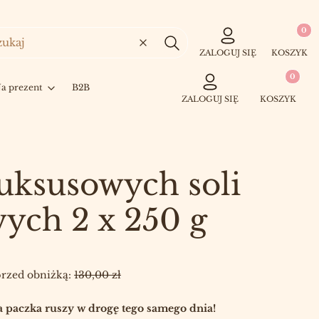
Produkty
Wyczyść
Szukaj
ZALOGUJ SIĘ
KOSZYK
Produkty w 
a prezent
B2B
ZALOGUJ SIĘ
KOSZYK
uksusowych soli
ych 2 x 250 g
przed obniżką:
130,00 zł
 paczka ruszy w drogę tego samego dnia!