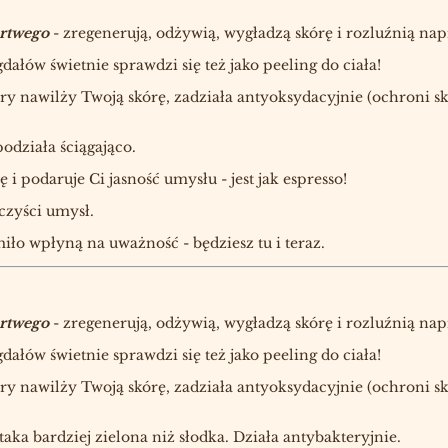
artwego
- zregenerują, odżywią, wygładzą skórę i rozluźnią nap
łów świetnie sprawdzi się też jako peeling do ciała!
tóry nawilży Twoją skórę, zadziała antyoksydacyjnie (ochroni 
odziała ściągająco.
i podaruje Ci jasność umysłu - jest jak espresso!
czyści umysł.
iło wpłyną na uważność - będziesz tu i teraz.
artwego
- zregenerują, odżywią, wygładzą skórę i rozluźnią nap
łów świetnie sprawdzi się też jako peeling do ciała!
tóry nawilży Twoją skórę, zadziała antyoksydacyjnie (ochroni 
 taka bardziej zielona niż słodka. Działa antybakteryjnie.