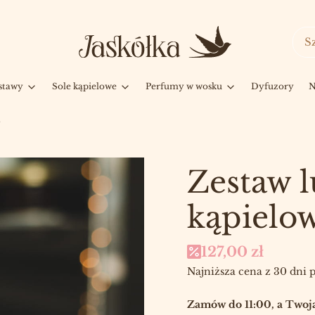
stawy
Sole kąpielowe
Perfumy w wosku
Dyfuzory
N
Zestaw l
kąpielow
127,00 zł
Najniższa cena z 30 dni 
Zamów do 11:00, a Twoja