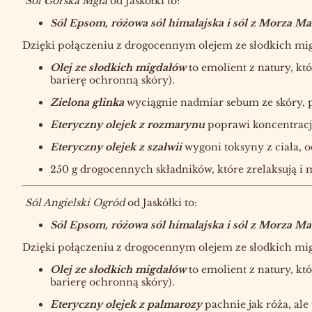
Sól Górska Mgła
od Jaskółki to:
Sól Epsom, różowa sól himalajska i sól z Morza M
Dzięki połączeniu z drogocennym olejem ze słodkich migda
Olej ze słodkich migdałów
to emolient z natury, k
barierę ochronną skóry).
Zielona glinka
wyciągnie nadmiar sebum ze skóry, p
Eteryczny olejek z rozmarynu
poprawi koncentrację 
Eteryczny olejek z szałwii
wygoni toksyny z ciała, o
250 g drogocennych składników, które zrelaksują i m
Sól Angielski Ogród
od Jaskółki to:
Sól Epsom, różowa sól himalajska i sól z Morza M
Dzięki połączeniu z drogocennym olejem ze słodkich migda
Olej ze słodkich migdałów
to emolient z natury, k
barierę ochronną skóry).
Eteryczny olejek z palmarozy
pachnie jak róża, ale