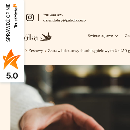
SPRAWDŹ OPINIE
790 433 325
dziendobry@jaskolka.eco
Świece sojowe
Ze
Jaskółka
Zestawy
Zestaw luksusowych soli kąpielowych 2 x 250 g
5.0