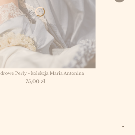
udrowe Perły - kolekcja Maria Antonina
Cena
75,00 zł