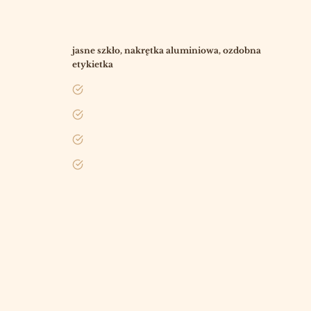
jasne szkło, nakrętka aluminiowa, ozdobna
etykietka
tak
tak
tak
tak