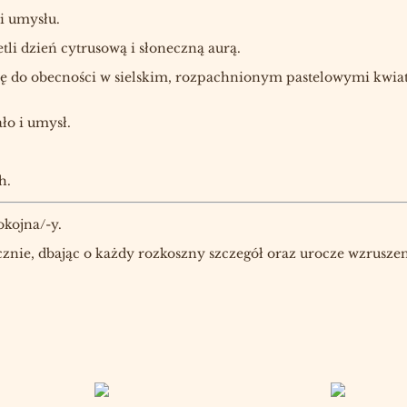
 i umysłu.
etli dzień cytrusową i słoneczną aurą.
ię do obecności w sielskim, rozpachnionym pastelowymi kwia
ło i umysł.
h.
kojna/-y.
cznie, dbając o każdy rozkoszny szczegół oraz urocze wzruszen