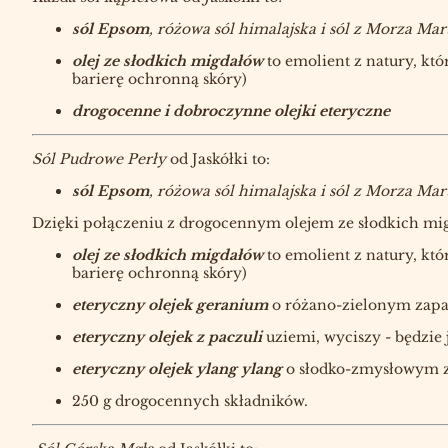
sól Epsom
, różowa sól himalajska i sól z Morza Ma
olej ze słodkich migdałów
to emolient z natury, kt
barierę ochronną skóry)
drogocenne i dobroczynne olejki eteryczne
Sól Pudrowe Perły
od Jaskółki to:
sól Epsom
, różowa sól himalajska i sól z Morza Ma
Dzięki połączeniu z drogocennym olejem ze słodkich migda
olej ze słodkich migdałów
to emolient z natury, kt
barierę ochronną skóry)
eteryczny olejek geranium
o różano-zielonym zapa
eteryczny olejek z paczuli
uziemi, wyciszy - będzie
eteryczny olejek ylang ylang
o słodko-zmysłowym za
250 g drogocennych składników.