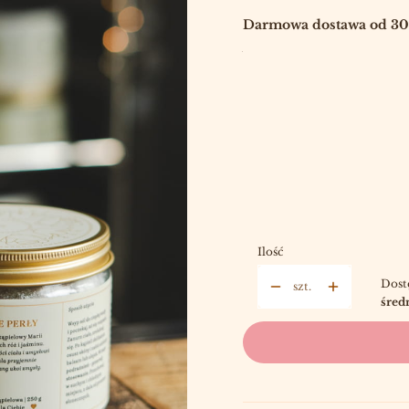
Darmowa dostawa od 300
Wybierz:
*
SÓL DO KĄPIELI 1
Wybierz
*
SÓL DO KAPIELI 2
Wybierz
Ilość
Dost
szt.
średn