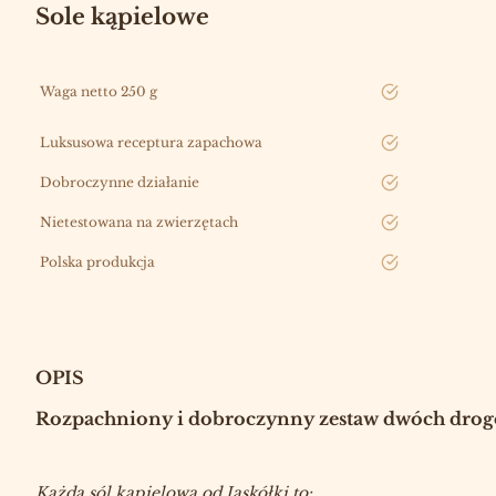
Sole kąpielowe
Waga netto 250 g
tak
Luksusowa receptura zapachowa
tak
Dobroczynne działanie
tak
Nietestowana na zwierzętach
tak
Polska produkcja
tak
OPIS
Rozpachniony
i
dobroczynny zestaw dwóch dro
Każda sól kąpielowa od Jaskółki to: