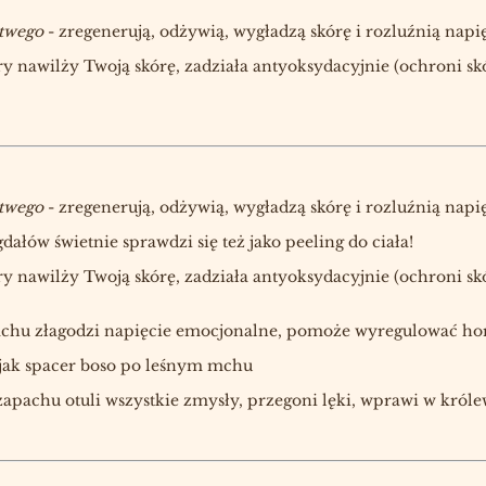
rtwego
- zregenerują, odżywią, wygładzą skórę i rozluźnią napi
óry nawilży Twoją skórę, zadziała antyoksydacyjnie (ochroni s
rtwego
- zregenerują, odżywią, wygładzą skórę i rozluźnią napi
łów świetnie sprawdzi się też jako peeling do ciała!
óry nawilży Twoją skórę, zadziała antyoksydacyjnie (ochroni s
chu złagodzi napięcie emocjonalne, pomoże wyregulować h
 jak spacer boso po leśnym mchu
pachu otuli wszystkie zmysły, przegoni lęki, wprawi w królew