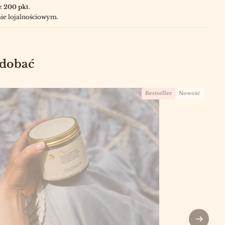
z
200 pkt
.
ie lojalnościowym.
odobać
Bestseller
Nowość