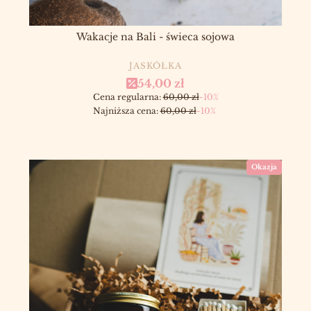
Wakacje na Bali - świeca sojowa
PRODUCENT
JASKÓŁKA
Cena promocyjna
54,00 zł
Cena regularna:
60,00 zł
-10%
Najniższa cena:
60,00 zł
-10%
Okazja