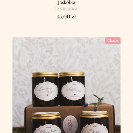
Jaskółka
PRODUCENT
JASKÓŁKA
Cena
15,00 zł
Okazja