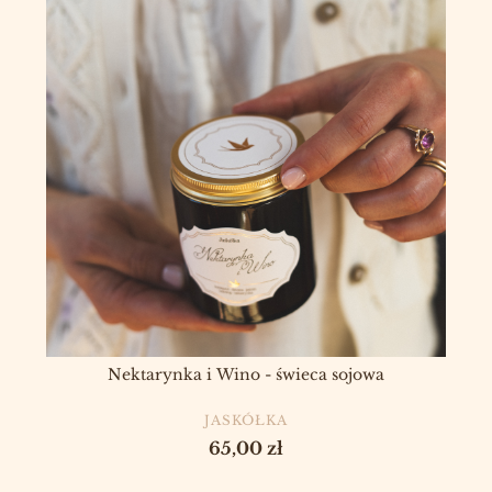
Nektarynka i Wino - świeca sojowa
PRODUCENT
JASKÓŁKA
Cena
65,00 zł