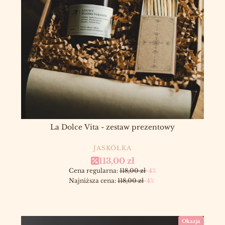
La Dolce Vita - zestaw prezentowy
PRODUCENT
JASKÓŁKA
Cena promocyjna
113,00 zł
Cena regularna:
118,00 zł
-4%
Najniższa cena:
118,00 zł
-4%
Okazja