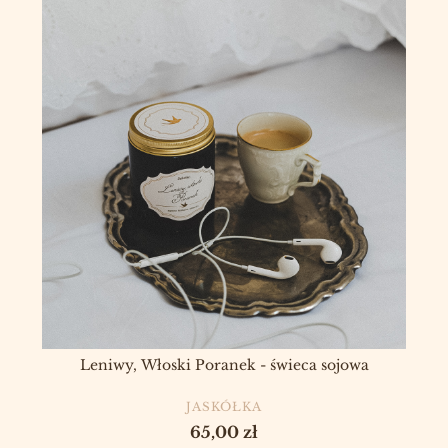
Leniwy, Włoski Poranek - świeca sojowa
PRODUCENT
JASKÓŁKA
Cena
65,00 zł