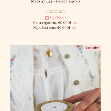
Mroźny Las - świeca sojowa
PRODUCENT
JASKÓŁKA
Cena promocyjna
54,00 zł
Cena regularna:
60,00 zł
-10%
Najniższa cena:
60,00 zł
-10%
Bestseller