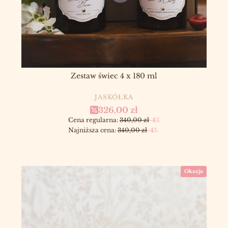
Zestaw świec 4 x 180 ml
PRODUCENT
JASKÓŁKA
Cena promocyjna
326,00 zł
Cena regularna:
340,00 zł
-4%
Najniższa cena:
340,00 zł
-4%
Okazja