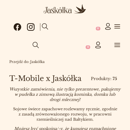
Produkty w koszy
Otwórz wyszukiwarkę
Produkty w koszyku: 0
Otwórz wyszukiwarkę
Przejdź do:
Jaskółka
T-Mobile x Jaskółka
Produkty:
75
Wszystkie zamówienia, nie tylko prezentowe, pakujemy
w pudełka z zimową ilustracją kominka, domku lub
drogi mlecznej!
Sojowe świece zapachowe
rozlewamy ręcznie, zgodnie
z zasadą zrównoważonego rozwoju, w pracowni
rzemieślniczej nad Bałtykiem.
Możesz być spokojna/-y, że kupujesz rozpachnione