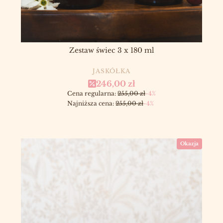
Zestaw świec 3 x 180 ml
PRODUCENT
JASKÓŁKA
Cena promocyjna
246,00 zł
Cena regularna:
255,00 zł
-4%
Najniższa cena:
255,00 zł
-4%
Okazja