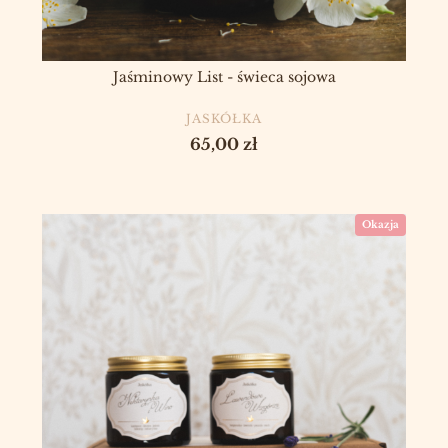
Jaśminowy List - świeca sojowa
PRODUCENT
JASKÓŁKA
Cena
65,00 zł
Okazja