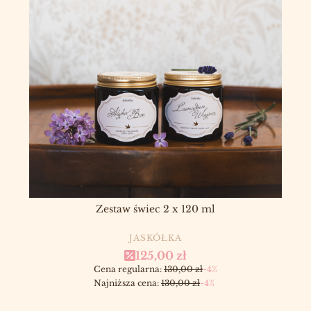
Zestaw świec 2 x 120 ml
PRODUCENT
JASKÓŁKA
Cena promocyjna
125,00 zł
Cena regularna:
130,00 zł
-4%
Najniższa cena:
130,00 zł
-4%