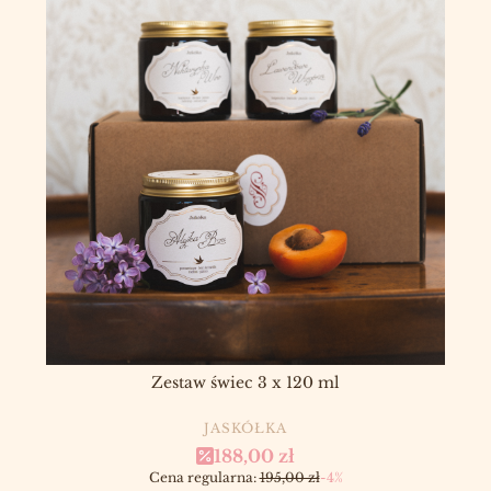
Zestaw świec 3 x 120 ml
PRODUCENT
JASKÓŁKA
Cena promocyjna
188,00 zł
Cena regularna:
195,00 zł
-4%