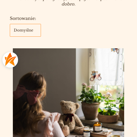
dobro.
Lista produktów
Sortowanie:
Domyślne