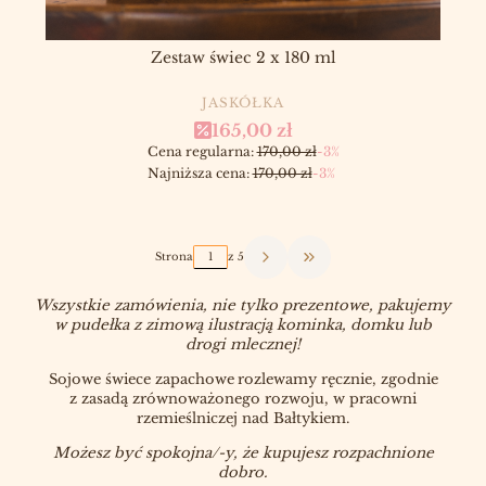
Zestaw świec 2 x 180 ml
PRODUCENT
JASKÓŁKA
Cena promocyjna
165,00 zł
Cena regularna:
170,00 zł
-3%
Najniższa cena:
170,00 zł
-3%
Strona
z 5
Przejdź do ostatniej stron
Wszystkie zamówienia, nie tylko prezentowe, pakujemy
w pudełka z zimową ilustracją kominka, domku lub
drogi mlecznej!
Sojowe świece zapachowe
rozlewamy ręcznie, zgodnie
z zasadą zrównoważonego rozwoju, w pracowni
rzemieślniczej nad Bałtykiem.
Możesz być spokojna/-y, że kupujesz rozpachnione
dobro.