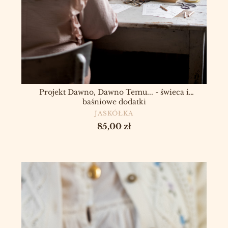
Projekt Dawno, Dawno Temu... - świeca i
baśniowe dodatki
PRODUCENT
JASKÓŁKA
Cena
85,00 zł