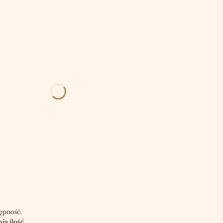
OWA
OPCJONALNE
ępność:
ia ilość