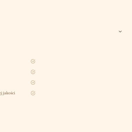
tak
tak
tak
 jakości
tak