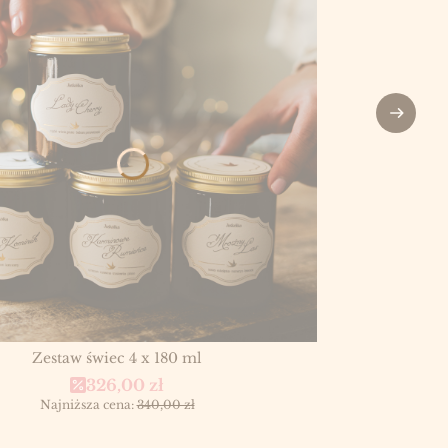
Zestaw świec 4 x 180 ml
Cena promocyjna
326,00 zł
Najniższa cena:
340,00 zł