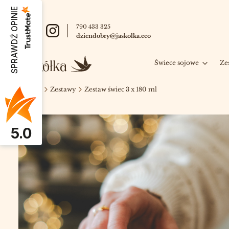
SPRAWDŹ OPINIE
790 433 325
dziendobry@jaskolka.eco
Świece sojowe
Ze
Jaskółka
Zestawy
Zestaw świec 3 x 180 ml
5.0