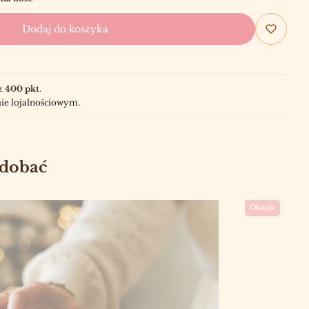
Dodaj do koszyka
z
400 pkt
.
ie lojalnościowym.
odobać
Okazja