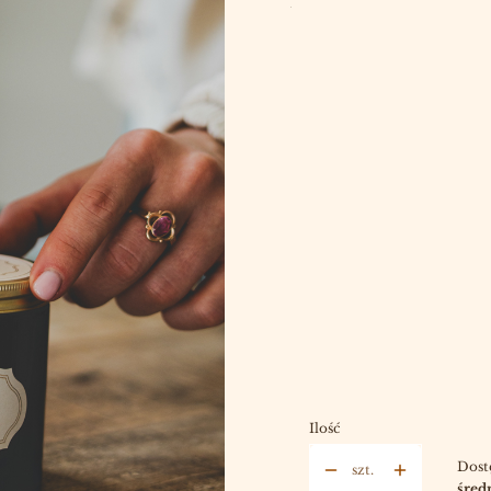
Wybierz:
*
ZAPACH 1
Wybierz
*
ZAPACH 2
Wybierz
*
ZAPACH 3
Wybierz
KARTKA OKOLICZNOŚCI
Wybierz
Ilość
Dost
szt.
średn