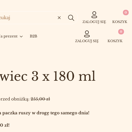
Produkty
Wyczyść
Szukaj
ZALOGUJ SIĘ
KOSZYK
Produkty w 
a prezent
B2B
ZALOGUJ SIĘ
KOSZYK
wiec 3 x 180 ml
przed obniżką:
255,00 zł
 paczka ruszy w drogę tego samego dnia!
 zł!