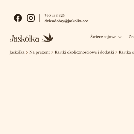
790 433 325
dziendobry@jaskolka.eco
Świece sojowe
Ze
Jaskółka
Na prezent
Kartki okolicznościowe i dodatki
Kartka o