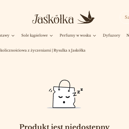
stawy
Sole kąpielowe
Perfumy w wosku
Dyfuzory
N
kolicznościowa z życzeniami | Rysulka x Jaskółka
Produkt jest niedostępny