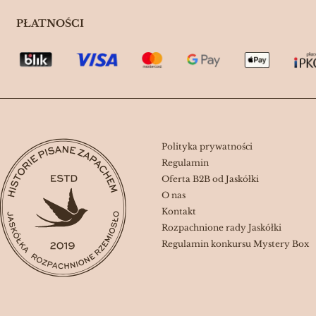
PŁATNOŚCI
Linki w stopce
Polityka prywatności
Regulamin
Oferta B2B od Jaskółki
O nas
Kontakt
Rozpachnione rady Jaskółki
Regulamin konkursu Mystery Box