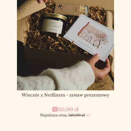
Wieczór z Netflixem - zestaw prezentowy
Cena promocyjna
135,00 zł
Najniższa cena:
140,00 zł
-4%