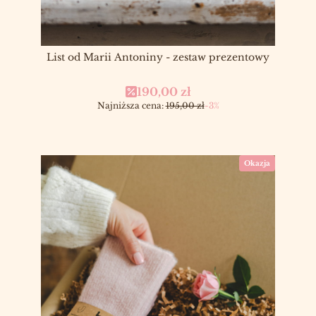
List od Marii Antoniny - zestaw prezentowy
Cena promocyjna
190,00 zł
Najniższa cena:
195,00 zł
-3%
Okazja