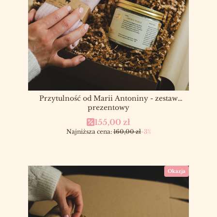
Przytulność od Marii Antoniny - zestaw
prezentowy
Cena promocyjna
155,00 zł
Najniższa cena:
160,00 zł
-3%
Okazja