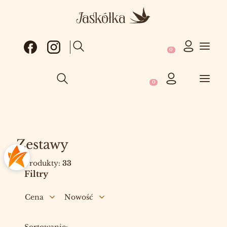
Produkty w koszy
Otwórz wyszukiwarkę
Produkty w koszyku: 0
Otwórz wyszukiwarkę
Zestawy
Produkty:
33
Filtry
Cena
Nowość
Koniec filtrów