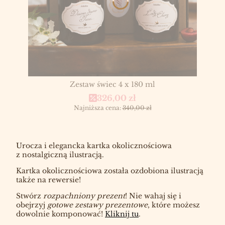
Zestaw świec 4 x 180 ml
Cena promocyjna
326,00 zł
Najniższa cena:
340,00 zł
Urocza i elegancka kartka okolicznościowa
z nostalgiczną ilustracją.
Kartka okolicznościowa została ozdobiona ilustracją
także na rewersie!
Stwórz
rozpachniony prezent
! Nie wahaj się i
obejrzyj
gotowe zestawy prezentowe
, które możesz
dowolnie komponować!
Kliknij tu
.