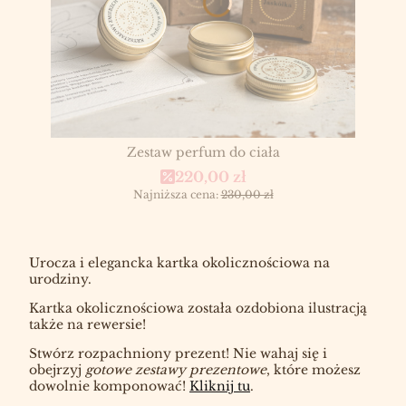
Zestaw perfum do ciała
Cena promocyjna
220,00 zł
Najniższa cena:
230,00 zł
Urocza i elegancka kartka okolicznościowa na
urodziny.
Kartka okolicznościowa została ozdobiona ilustracją
także na rewersie!
Stwórz rozpachniony prezent! Nie wahaj się i
obejrzyj
gotowe zestawy prezentowe
, które możesz
dowolnie komponować!
Kliknij tu
.