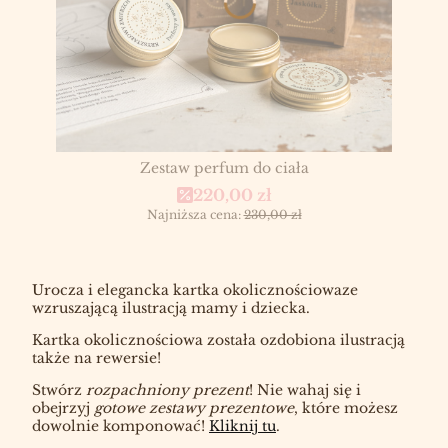
Zestaw perfum do ciała
Cena promocyjna
220,00 zł
Najniższa cena:
230,00 zł
Urocza i elegancka kartka okolicznościowaze
wzruszającą ilustracją mamy i dziecka.
Kartka okolicznościowa została ozdobiona ilustracją
także na rewersie!
Stwórz
rozpachniony prezent
! Nie wahaj się i
obejrzyj
gotowe zestawy prezentowe
, które możesz
dowolnie komponować!
Kliknij tu
.