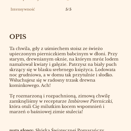
Intensywność
5/5
OPIS
Ta chwila, gdy z uśmiechem stoisz ze świeżo
upieczonym pierniczkiem babcinym w dłoni. Przy
starym, drewnianym oknie, na którym mróz lodem
namalował kwiaty i gałęzie. Patrzysz na biały puch
skrzący się w blasku srebrnego księżyca. Lodowata
noc grudniowa, a w domu tak przytulnie i słodko.
Wsłuchujesz się w radosny trzask drewna
kominkowego. Ach!
Tę rozmarzoną i rozpachnioną, zimową chwilę
zamknęliśmy w recepturze
Imbirowe Pierniczki
,
która otuli Cię milutkim kocem wspomnień i
marzeń o baśniowej zimie stulecia!
nuta głowy
: Skórka Świątecznej Pomarańczy