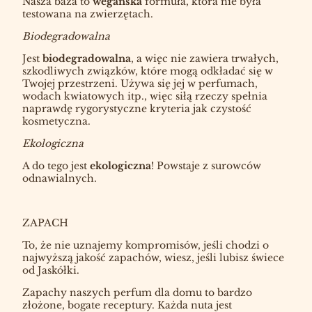
Nasza baza to
wegańska
formuła, która nie była
testowana na zwierzętach.
Biodegradowalna
Jest
biodegradowalna
, a więc nie zawiera trwałych,
szkodliwych związków, które mogą odkładać się w
Twojej przestrzeni. Używa się jej w perfumach,
wodach kwiatowych itp., więc siłą rzeczy spełnia
naprawdę rygorystyczne kryteria jak czystość
kosmetyczna.
Ekologiczna
A do tego jest
ekologiczna
! Powstaje z surowców
odnawialnych.
ZAPACH
To, że nie uznajemy kompromisów, jeśli chodzi o
najwyższą jakość zapachów, wiesz, jeśli lubisz świece
od Jaskółki.
Zapachy naszych perfum dla domu to bardzo
złożone, bogate receptury. Każda nuta jest