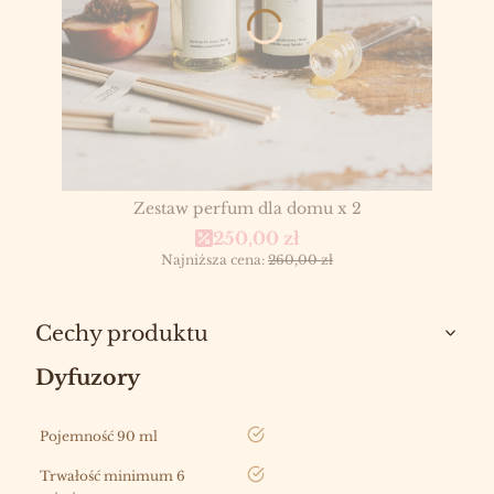
Zestaw perfum dla domu x 2
Cena promocyjna
250,00 zł
Najniższa cena:
260,00 zł
Cechy produktu
Dyfuzory
tak
Pojemność 90 ml
tak
Trwałość minimum 6