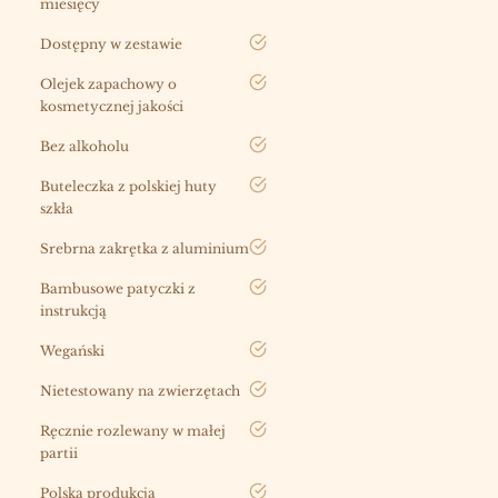
miesięcy
tak
Dostępny w zestawie
tak
Olejek zapachowy o
kosmetycznej jakości
tak
Bez alkoholu
tak
Buteleczka z polskiej huty
szkła
tak
Srebrna zakrętka z aluminium
tak
Bambusowe patyczki z
instrukcją
tak
Wegański
tak
Nietestowany na zwierzętach
tak
Ręcznie rozlewany w małej
partii
tak
Polska produkcja