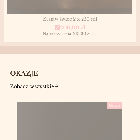
Zestaw świec 2 x 250 ml
Cena promocyjna
200,00 zł
Najniższa cena:
210,00 zł
-5%
OKAZJE
Zobacz wszystkie
Okazja