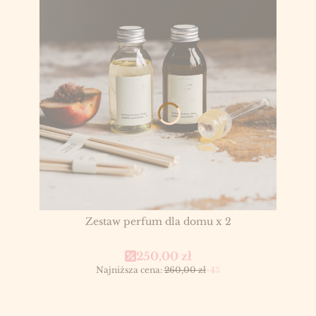
Zestaw perfum dla domu x 2
Cena promocyjna
250,00 zł
Najniższa cena:
260,00 zł
-4%