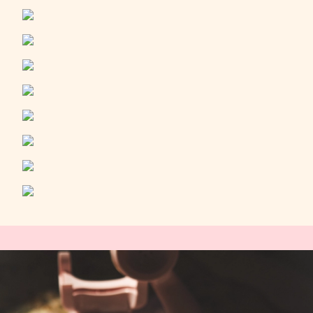
świecę Filiżanka Gorącej Czekolady-
przecudny zapach na jesienną pluchę! I
na koniec mój absolutny hit: perfumy w
kremie- Rubinowa Noc. Zapach jest
niezwykle elegancki i trwały. Sama forma
perfum jest bardzo wygodna- małe
opakowanie idealnie mieści się do torebki.
Długo zbierałam się do napisania tej opinii
by chociaż w części oddać jak magicznym
doświadczeniem są każde zakupy w
Jaskółce ❤️❤️❤️❤️❤️❤️❤️ Btw uwielbiam
konto Jaskółki na Instagramie!! 🚀
UWIELBIAM!!