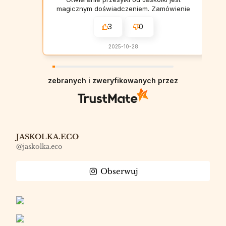
magicznym doświadczeniem. Zamówienie
jest zapakowane z niebywałą wręcz
3
0
dbałością o każdy szczegół. Do
zamówienia została dołączona przepiękna
kartka! Ja rozpływałam się nad każdą
2025-10-28
przesyłką. Naprawdę samo jej
rozpakowywanie sprawiło mi ogromną
radość. A co do zamówionych
zebranych i zweryfikowanych przez
przedmiotów: przepadłam! Dyfuzory
zapachowe są obłędne! Nigdy nie
spotkałam się z taką trwałością zapachu i
wydajnością jednego opakowania.
Testowałam już trzy dyfuzory: stara dobra
książka (idealnie sprawdza się do biura),
imbirowe pierniczki (zapach, który idealnie
JASKOLKA.ECO
sprawdzi się na jesienno-zimowe
@jaskolka.eco
wieczory.... przyjemnie jest wchodzić do
domu, w których unosi się zapach
Obserwuj
pierniczków) oraz Dawno, dawno temu
(piękny zapach i jeszcze piękniejsza
historia, która się za nim kryje). Korzystam
też ze świec i śmiało mogę powiedzieć, że
są to najlepsze świece sojowe, jakie
kiedykolwiek miałam. Moja córka uwielbia