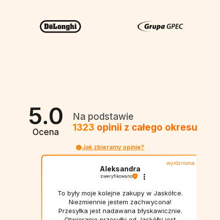
5.0
Na podstawie
1323
opinii
z całego okresu
Ocena
Jak zbieramy opinie?
wyróżniona
Aleksandra
zweryfikowano
To były moje kolejne zakupy w Jaskółce.
Niezmiennie jestem zachwycona!
Przesyłka jest nadawana błyskawicznie.
Otwieranie przesyłki od Jaskółki jest