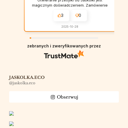
magicznym doświadczeniem. Zamówienie
jest zapakowane z niebywałą wręcz
3
0
dbałością o każdy szczegół. Do
zamówienia została dołączona przepiękna
kartka! Ja rozpływałam się nad każdą
2025-10-28
przesyłką. Naprawdę samo jej
rozpakowywanie sprawiło mi ogromną
radość. A co do zamówionych
zebranych i zweryfikowanych przez
przedmiotów: przepadłam! Dyfuzory
zapachowe są obłędne! Nigdy nie
spotkałam się z taką trwałością zapachu i
wydajnością jednego opakowania.
Testowałam już trzy dyfuzory: stara dobra
książka (idealnie sprawdza się do biura),
imbirowe pierniczki (zapach, który idealnie
JASKOLKA.ECO
sprawdzi się na jesienno-zimowe
@jaskolka.eco
wieczory.... przyjemnie jest wchodzić do
domu, w których unosi się zapach
Obserwuj
pierniczków) oraz Dawno, dawno temu
(piękny zapach i jeszcze piękniejsza
historia, która się za nim kryje). Korzystam
też ze świec i śmiało mogę powiedzieć, że
są to najlepsze świece sojowe, jakie
kiedykolwiek miałam. Moja córka uwielbia