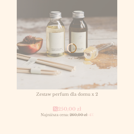
Zestaw perfum dla domu x 2
Cena promocyjna
250,00 zł
Najniższa cena:
260,00 zł
-4%