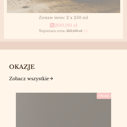
Zestaw świec 2 x 250 ml
Cena promocyjna
200,00 zł
Najniższa cena:
210,00 zł
-5%
OKAZJE
Zobacz wszystkie
Okazja