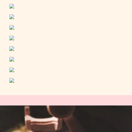
świecę Filiżanka Gorącej Czekolady-
przecudny zapach na jesienną pluchę! I
na koniec mój absolutny hit: perfumy w
kremie- Rubinowa Noc. Zapach jest
niezwykle elegancki i trwały. Sama forma
perfum jest bardzo wygodna- małe
opakowanie idealnie mieści się do torebki.
Długo zbierałam się do napisania tej opinii
by chociaż w części oddać jak magicznym
doświadczeniem są każde zakupy w
Jaskółce ❤️❤️❤️❤️❤️❤️❤️ Btw uwielbiam
konto Jaskółki na Instagramie!! 🚀
UWIELBIAM!!