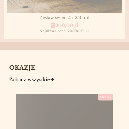
Zestaw świec 2 x 250 ml
Cena promocyjna
200,00 zł
Najniższa cena:
210,00 zł
-5%
OKAZJE
Zobacz wszystkie
Okazja