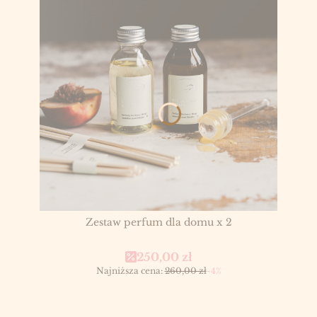
Zestaw perfum dla domu x 2
Cena promocyjna
250,00 zł
Najniższa cena:
260,00 zł
-4%