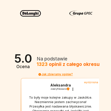
5.0
Na podstawie
1323
opinii
z całego okresu
Ocena
Jak zbieramy opinie?
wyróżniona
Aleksandra
zweryfikowano
To były moje kolejne zakupy w Jaskółce.
Niezmiennie jestem zachwycona!
Przesyłka jest nadawana błyskawicznie.
Otwieranie przesyłki od Jaskółki jest