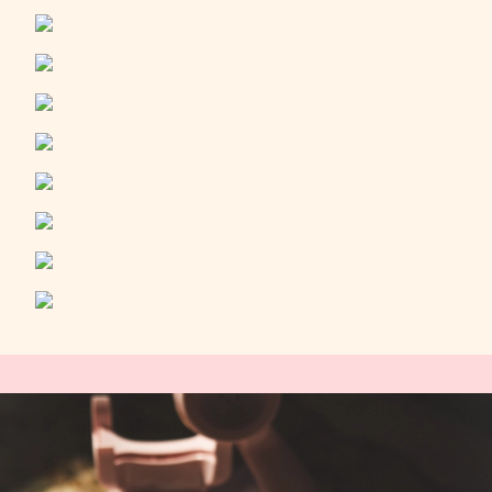
świecę Filiżanka Gorącej Czekolady-
przecudny zapach na jesienną pluchę! I
na koniec mój absolutny hit: perfumy w
kremie- Rubinowa Noc. Zapach jest
niezwykle elegancki i trwały. Sama forma
perfum jest bardzo wygodna- małe
opakowanie idealnie mieści się do torebki.
Długo zbierałam się do napisania tej opinii
by chociaż w części oddać jak magicznym
doświadczeniem są każde zakupy w
Jaskółce ❤️❤️❤️❤️❤️❤️❤️ Btw uwielbiam
konto Jaskółki na Instagramie!! 🚀
UWIELBIAM!!