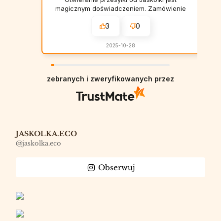
magicznym doświadczeniem. Zamówienie
jest zapakowane z niebywałą wręcz
3
0
dbałością o każdy szczegół. Do
zamówienia została dołączona przepiękna
kartka! Ja rozpływałam się nad każdą
2025-10-28
przesyłką. Naprawdę samo jej
rozpakowywanie sprawiło mi ogromną
radość. A co do zamówionych
zebranych i zweryfikowanych przez
przedmiotów: przepadłam! Dyfuzory
zapachowe są obłędne! Nigdy nie
spotkałam się z taką trwałością zapachu i
wydajnością jednego opakowania.
Testowałam już trzy dyfuzory: stara dobra
książka (idealnie sprawdza się do biura),
imbirowe pierniczki (zapach, który idealnie
JASKOLKA.ECO
sprawdzi się na jesienno-zimowe
@jaskolka.eco
wieczory.... przyjemnie jest wchodzić do
domu, w których unosi się zapach
Obserwuj
pierniczków) oraz Dawno, dawno temu
(piękny zapach i jeszcze piękniejsza
historia, która się za nim kryje). Korzystam
też ze świec i śmiało mogę powiedzieć, że
są to najlepsze świece sojowe, jakie
kiedykolwiek miałam. Moja córka uwielbia